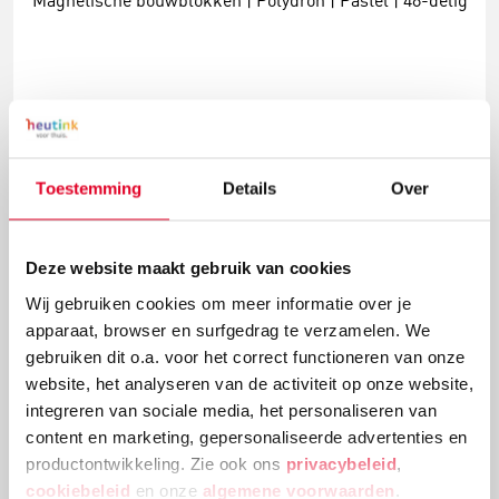
Magnetische bouwblokken | Polydron | Pastel | 48-delig
€ 86,36
Meer info
Bestel
Toestemming
Details
Over
Deze website maakt gebruik van cookies
Wij gebruiken cookies om meer informatie over je
apparaat, browser en surfgedrag te verzamelen. We
gebruiken dit o.a. voor het correct functioneren van onze
website, het analyseren van de activiteit op onze website,
integreren van sociale media, het personaliseren van
content en marketing, gepersonaliseerde advertenties en
productontwikkeling. Zie ook ons
privacybeleid
,
Magnetische bouwblokken met noppen | MagGenius |
Set à 16 stuks
cookiebeleid
en onze
algemene voorwaarden
.