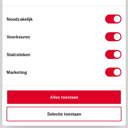
Toestemmingsselectie
Noodzakelijk
€ 19,37
Meer info
Bestel
Voorkeuren
Statistieken
Marketing
Alles toestaan
Magnetische bouwblokken zeshoekig | MagGenius | Set à
Selectie toestaan
8 stuks