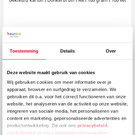
Gekleurd karton | Donkerbruin | A4 | 180 gram | 100 vel
€ 12,78
Meer info
Bestel
Toestemming
Details
Over
Deze website maakt gebruik van cookies
Wij gebruiken cookies om meer informatie over je
apparaat, browser en surfgedrag te verzamelen. We
gebruiken dit o.a. voor het correct functioneren van onze
website, het analyseren van de activiteit op onze website,
integreren van sociale media, het personaliseren van
content en marketing, gepersonaliseerde advertenties en
productontwikkeling. Zie ook ons
privacybeleid
,
Gekleurd karton | Folia | Pastel | 50 x 70 cm | 100 vel |
300 grams
cookiebeleid
en onze
algemene voorwaarden
.