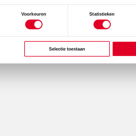
blijfboek |
Memoblok | Things tot do
Notitiebo
bel
today
| 65 
Voorkeuren
Statistieken
,85
€ 12,80
Selectie toestaan
Bestel
Meer info
Bestel
Meer in