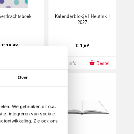
verdrachtsboek
Kalenderblokje | Heutink |
2027
€ 19,99
€ 1,69
fo
Bestel
Meer info
Bestel
Over
elen. We gebruiken dit o.a.
ite, integreren van sociale
uctontwikkeling. Zie ook ons