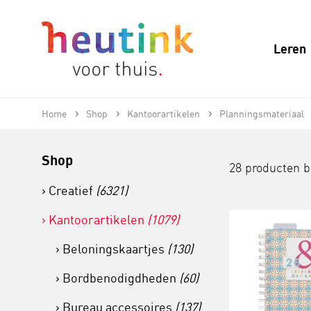
Leren
Home
Shop
Kantoorartikelen
Planningsmateriaal
Shop
28 producten 
Creatief
(6321)
Kantoorartikelen
(1079)
Beloningskaartjes
(130)
Bordbenodigdheden
(60)
Bureau accessoires
(137)