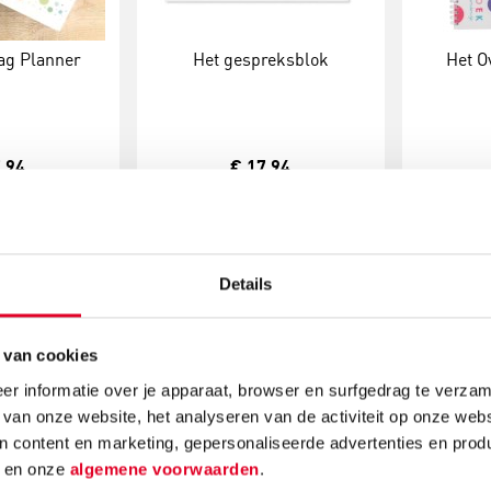
ag Planner
Het gespreksblok
Het O
,94
€ 17,94
Bestel
Meer info
Bestel
Meer in
Details
 van cookies
r informatie over je apparaat, browser en surfgedrag te verzam
 van onze website, het analyseren van de activiteit op onze webs
n content en marketing, gepersonaliseerde advertenties en prod
d
en onze
algemene voorwaarden
.