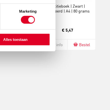
ek | Harde kaft | A5
Notitieboek | Zwart |
grams | 100 vel
Gelinieerd | A4 | 80 grams
Marketing
€ 5,13
€ 5,47
Alles toestaan
fo
Bestel
Meer info
Bestel