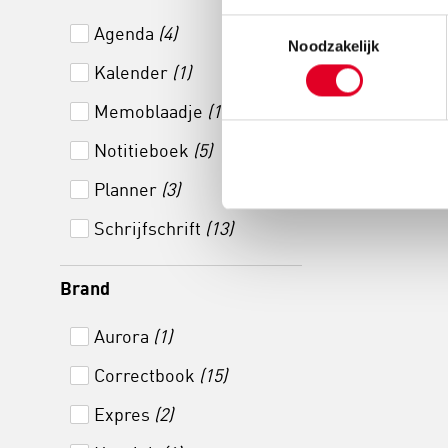
Kinderdagver
Toestemmingsselectie
Agenda
(4)
Krab
Noodzakelijk
Kalender
(1)
Memoblaadje
(1)
€ 9
Notitieboek
(5)
Meer info
Planner
(3)
Schrijfschrift
(13)
Brand
Aurora
(1)
Correctbook
(15)
Expres
(2)