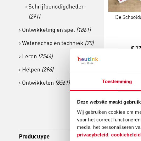
Schrijfbenodigdheden
(291)
De Schoold
Ontwikkeling en spel
(1861)
Wetenschap en techniek
(70)
€ 17
Leren
(2546)
Meer info
Helpen
(296)
Toestemming
Ontwikkelen
(8561)
Deze website maakt gebruik
Wij gebruiken cookies om mee
voor het correct functioneren
media, het personaliseren va
privacybeleid
,
cookiebelei
Producttype