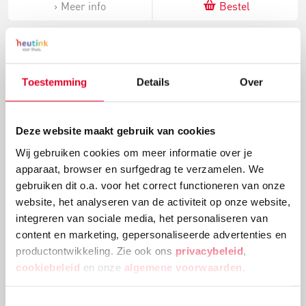
Meer info
Bestel
Toestemming
Details
Over
Deze website maakt gebruik van cookies
Wij gebruiken cookies om meer informatie over je
apparaat, browser en surfgedrag te verzamelen. We
Mixmedia papier | Art Creation | A3 | Ringblok 30 vel |
gebruiken dit o.a. voor het correct functioneren van onze
250 gram
website, het analyseren van de activiteit op onze website,
integreren van sociale media, het personaliseren van
content en marketing, gepersonaliseerde advertenties en
productontwikkeling. Zie ook ons
privacybeleid
,
€ 28,07
cookiebeleid
en onze
algemene voorwaarden
.
Meer info
Bestel
Toestemmingsselectie