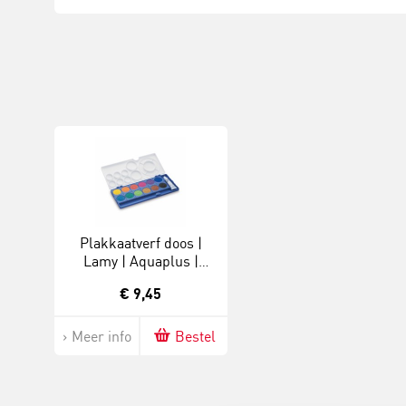
Plakkaatverf doos |
Lamy | Aquaplus |
Assorti | 12 napjes
€ 9,45
Meer info
Bestel