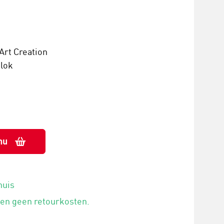
Art Creation
lok
nu
huis
 en geen retourkosten.