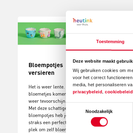
Toestemming
Deze website maakt gebruik
Bloempotjes
Knutselide
Wij gebruiken cookies om mee
versieren
kerstball
voor het correct functioneren
maken
media, het personaliseren va
Het is weer lente. De
privacybeleid
,
cookiebelei
bloemetjes komen
Deze
weer tevoorschijn.
kerstballenbo
Toestemmingsselectie
Met deze schattige
een echte eyec
Noodzakelijk
bloempotjes heb je
Plak verschill
straks een perfecte
groottes van
plek om zelf bloemen
kerstballen en