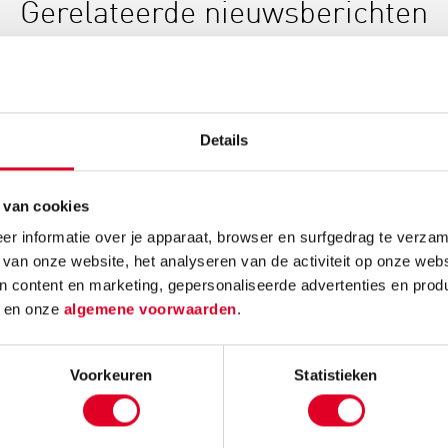
Gerelateerde nieuwsberichten
Details
 van cookies
e:
Knutselidee:
Kerst
r informatie over je apparaat, browser en surfgedrag te verzam
enboom
kersthanger met
make
 van onze website, het analyseren van de activiteit op onze webs
ballen
n content en marketing, gepersonaliseerde advertenties en prod
Maak k
d
en onze
algemene voorwaarden
.
mos en
Met de metalen ring
kerstde
om is
met gaas hang je met
simpele
atcher!
gemak kerstballen in
Voorkeuren
Statistieken
activite
ende
de vorm van een
eindres
kerstboom op.