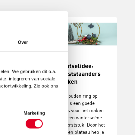
Over
stukjes
Knutselidee:
elen. We gebruiken dit o.a.
n
kerststaanders
ite, integreren van sociale
maken
uctontwikkeling. Zie ook ons
erstukjes met
De gouden ring op
coraties. Een
voet is een goede
, creatieve
basis voor het maken
Marketing
it met prachtig
van een winterscène
ultaat!
of kerststuk. Door het
houten plateau heb je