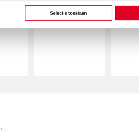
Lees
Lees meer
an
e mooie
Selectie toestaan
oom
...