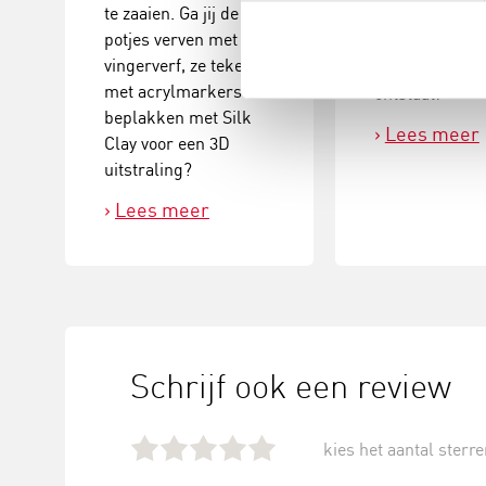
te zaaien. Ga jij de
versieringen a
potjes verven met
elkaar tot dez
vingerverf, ze tekenen
kerstballenb
met acrylmarkers of
ontstaat!
beplakken met Silk
Lees meer
Clay voor een 3D
uitstraling?
Lees meer
Schrijf ook een review
kies het aantal sterren