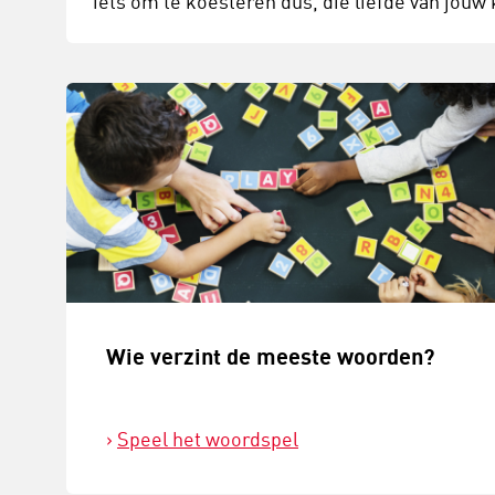
iets om te koesteren dus, die liefde van jouw 
Wie verzint de meeste woorden?
Speel het woordspel