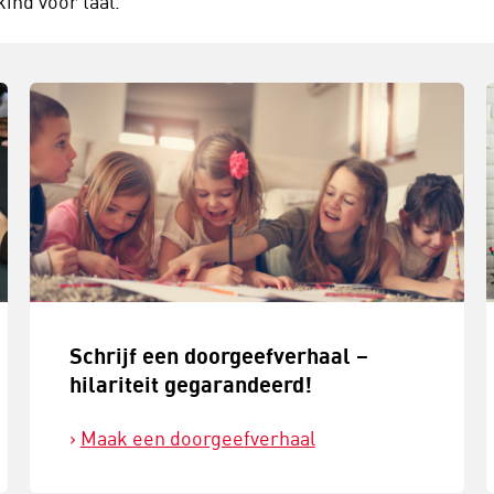
kind voor taal.
Schrijf een doorgeefverhaal –
hilariteit gegarandeerd!
Maak een doorgeefverhaal