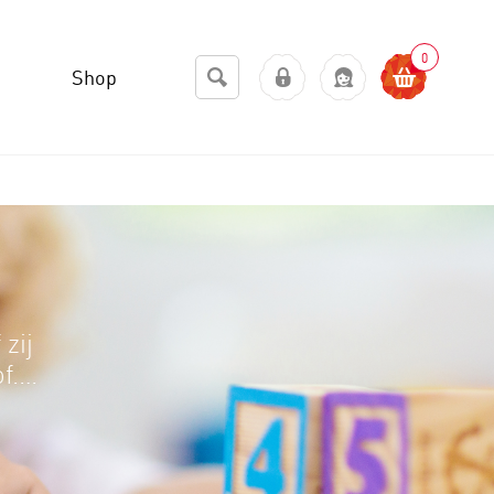
0
Shop
s
 zij
...