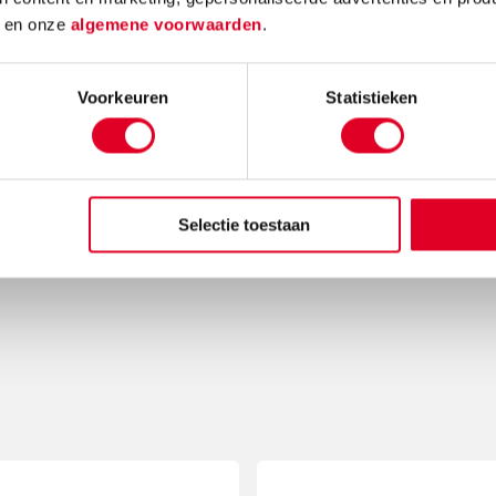
d
en onze
algemene voorwaarden
.
Voorkeuren
Statistieken
Selectie toestaan