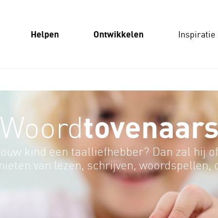
Helpen
Ontwikkelen
Inspiratie
tovenaar
Woord
jouw kind een taalliefhebber? Dan zal hij of
nieten van lezen, schrijven, woordspellen, of
rappen!