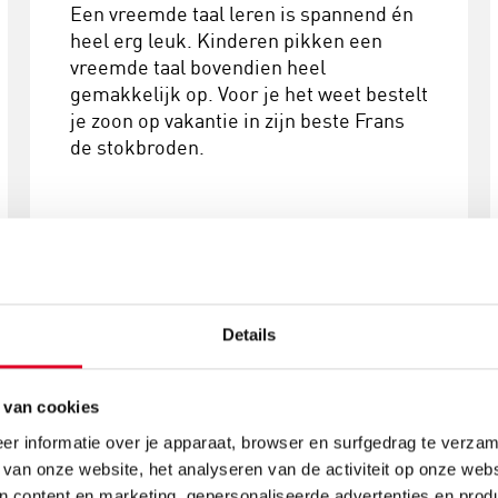
Een vreemde taal leren is spannend én
heel erg leuk. Kinderen pikken een
vreemde taal bovendien heel
gemakkelijk op. Voor je het weet bestelt
je zoon op vakantie in zijn beste Frans
de stokbroden.
Een nieuwe taal leren
Details
 van cookies
r informatie over je apparaat, browser en surfgedrag te verzam
Spelen
met taal
 van onze website, het analyseren van de activiteit op onze webs
n content en marketing, gepersonaliseerde advertenties en prod