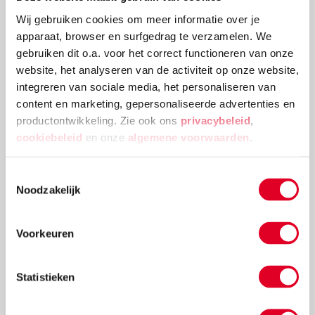
Wij gebruiken cookies om meer informatie over je
apparaat, browser en surfgedrag te verzamelen. We
gebruiken dit o.a. voor het correct functioneren van onze
website, het analyseren van de activiteit op onze website,
integreren van sociale media, het personaliseren van
content en marketing, gepersonaliseerde advertenties en
productontwikkeling. Zie ook ons
privacybeleid
,
cookiebeleid
en onze
algemene voorwaarden
.
Toestemmingsselectie
Noodzakelijk
Spreken en luisteren zijn super
belangrijk
Voorkeuren
Goed kunnen spreken en luisteren zorgt ervoor dat je
kind zaken sneller begrijpt en verbanden kan leggen.
Statistieken
Daarom wordt er op school veel aandacht aan
besteed.