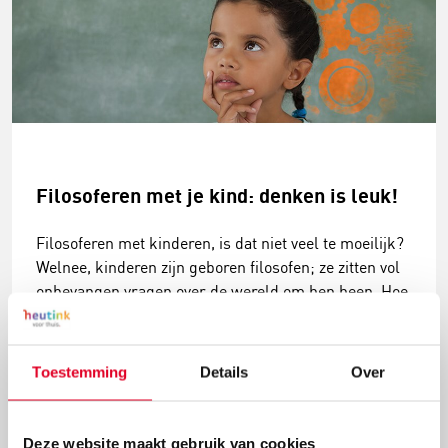
Filosoferen met je kind: denken is leuk!
Filosoferen met kinderen, is dat niet veel te moeilijk?
Welnee, kinderen zijn geboren filosofen; ze zitten vol
onbevangen vragen over de wereld om hen heen. Hoe
weet je dat je wakker bent? Is geld op de bank wel
echt geld? Van die vragen waarop niet één juist
antwoord is. Wil je zelf het gesprek starten, kies dan
Toestemming
Details
Over
een vraag uit onze filosofische vragen top-10.
Lees meer
Deze website maakt gebruik van cookies