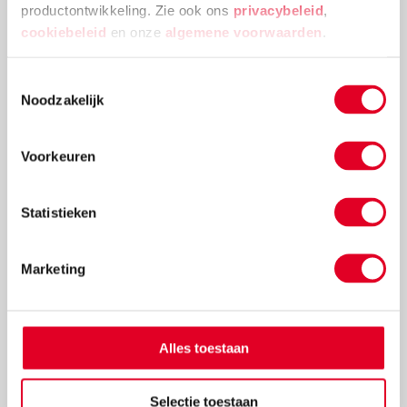
productontwikkeling. Zie ook ons
privacybeleid
,
cookiebeleid
en onze
algemene voorwaarden
.
Topklassers Spaans
Toestemmingsselectie
Noodzakelijk
€ 20,02
Voorkeuren
Meer info
Bestel
Statistieken
Marketing
Alles toestaan
Selectie toestaan