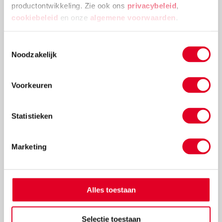
productontwikkeling. Zie ook ons
privacybeleid
,
cookiebeleid
en onze
algemene voorwaarden
.
Lege flacon | Kunststof | 100 ml
Toestemmingsselectie
Noodzakelijk
€ 1,16
Voorkeuren
Meer info
Bestel
Statistieken
Marketing
Alles toestaan
Selectie toestaan