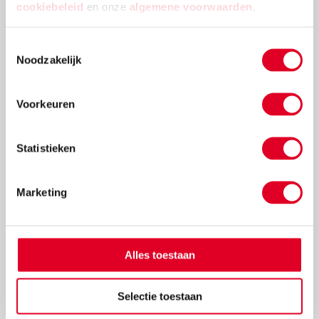
cookiebeleid
en onze
algemene voorwaarden
.
Toestemmingsselectie
€ 3,50
Noodzakelijk
Meer info
Bestel
Voorkeuren
Statistieken
Marketing
Alles toestaan
Veiligheidsspelden | No. 1 - 27 mm
Selectie toestaan