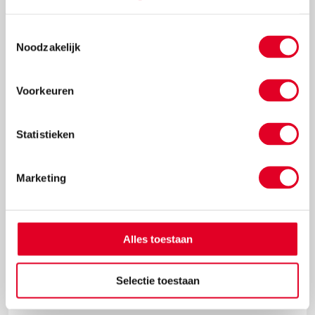
Toestemmingsselectie
Noodzakelijk
€ 70,72
Meer info
Bestel
Voorkeuren
Statistieken
Marketing
Alles toestaan
Aquarelverf | Van Gogh | Azogeel middel 269 | 10 ml
Selectie toestaan