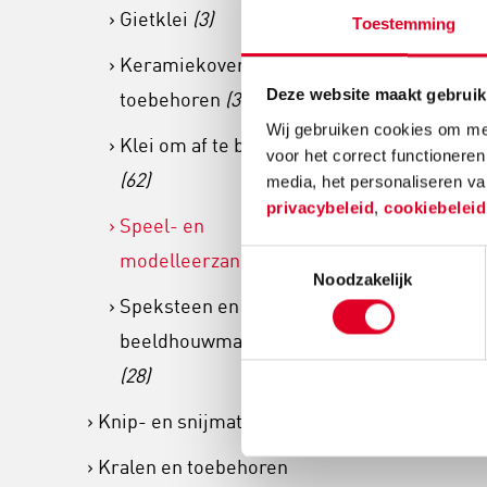
Gietklei
(3)
Toestemming
Keramiekovens en
Deze website maakt gebruik
toebehoren
(3)
Wij gebruiken cookies om mee
Klei om af te bakken
voor het correct functioneren
(62)
media, het personaliseren va
privacybeleid
,
cookiebelei
Speel- en
modelleerzand
(6)
Toestemmingsselectie
Noodzakelijk
Speksteen en
beeldhouwmateriaal
(28)
Knip- en snijmateriaal
(59)
Kralen en toebehoren