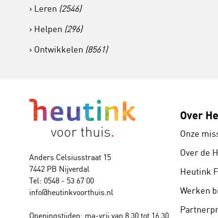
Leren
(2546)
Helpen
(296)
Ontwikkelen
(8561)
Over He
Onze mis
Over de 
Anders Celsiusstraat 15
7442 PB Nijverdal
Heutink 
Tel: 0548 - 53 67 00
Werken bi
info@heutinkvoorthuis.nl
Partner
Openingstijden: ma-vrij van 8.30 tot 16.30