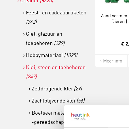
Creatief
(6320)
Feest- en cadeauartikelen
Zand vormen |
(342)
Dieren | 
Giet, glazuur en
toebehoren
(229)
€ 2
Hobbymateriaal
(1025)
Meer info
Klei, steen en toebehoren
(247)
Zelfdrogende klei
(29)
Zachtblijvende klei
(56)
Boetseermaterialen en
-gereedschappen
(56)