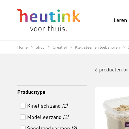
Leren
Home
Shop
Creatief
Klei, steen en toebehoren
6 producten b
Producttype
Kinetisch zand
(2)
Modelleerzand
(2)
Speelzand vormen
(2)