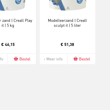
 zand | Creall Play
Modelleerzand | Creall
it | 5 kg
sculpt it | 5 liter
€ 46,15
€ 51,38
fo
Bestel
Meer info
Bestel