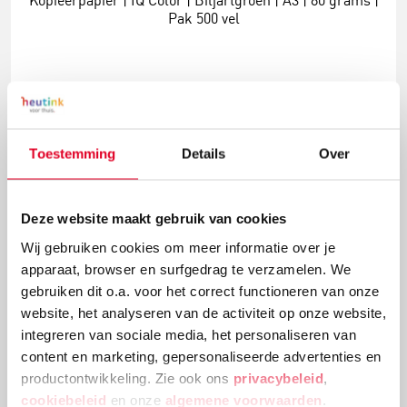
Kopieerpapier | IQ Color | Biljartgroen | A3 | 80 grams |
Pak 500 vel
€ 30,36
Meer info
Bestel
Toestemming
Details
Over
Deze website maakt gebruik van cookies
Wij gebruiken cookies om meer informatie over je
apparaat, browser en surfgedrag te verzamelen. We
gebruiken dit o.a. voor het correct functioneren van onze
website, het analyseren van de activiteit op onze website,
integreren van sociale media, het personaliseren van
content en marketing, gepersonaliseerde advertenties en
productontwikkeling. Zie ook ons
privacybeleid
,
Kopieerpapier | IQ Color | Biljartgroen | A4 | 120 grams |
Pak 250 vel
cookiebeleid
en onze
algemene voorwaarden
.