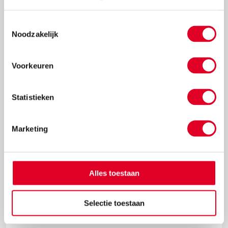
Toestemmingsselectie
Noodzakelijk
€ 12,22
Meer info
Bestel
Voorkeuren
Statistieken
Marketing
Alles toestaan
Kopieerpapier | IQ Color | Biljartgroen | A4 | 80 grams |
Selectie toestaan
Pak 500 vel