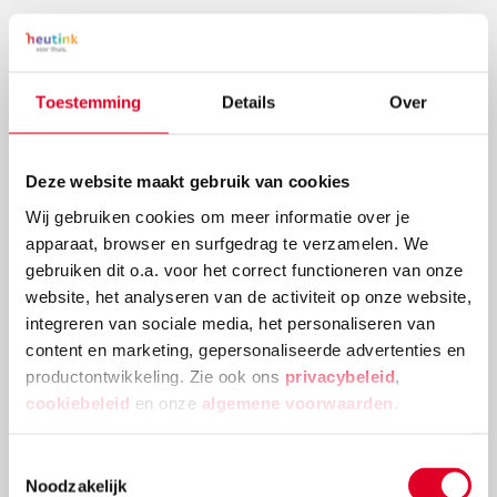
Meest gebruikte producten
Toestemming
Details
Over
Deze website maakt gebruik van cookies
Wij gebruiken cookies om meer informatie over je
apparaat, browser en surfgedrag te verzamelen. We
gebruiken dit o.a. voor het correct functioneren van onze
website, het analyseren van de activiteit op onze website,
integreren van sociale media, het personaliseren van
content en marketing, gepersonaliseerde advertenties en
productontwikkeling. Zie ook ons
privacybeleid
,
Rekenrek leerling - 20 kralen | Oefenmateriaal | Rood-
cookiebeleid
en onze
algemene voorwaarden
.
wit
€ 9,75
Toestemmingsselectie
Noodzakelijk