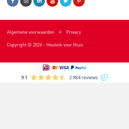
Algemene voorwaarden
•
Privacy
Copyright ©
2026
- Heutink voor thuis
9.1
2.984 reviews