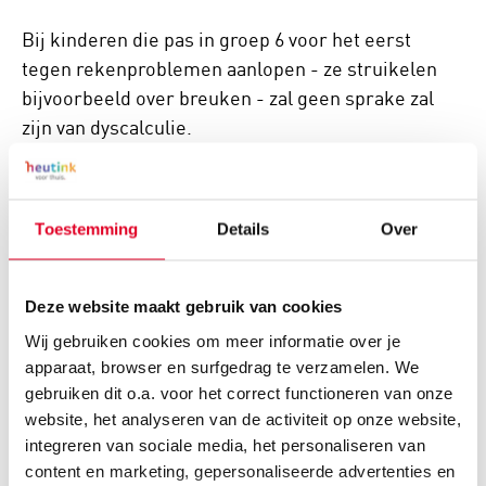
Bij kinderen die pas in groep 6 voor het eerst
tegen rekenproblemen aanlopen - ze struikelen
bijvoorbeeld over breuken - zal geen sprake zal
zijn van dyscalculie.
Vrijwel alle kinderen met dyscalculie hebben een
hartsgrondige hekel aan rekenen. Veel kinderen
Toestemming
Details
Over
ontwikkelen ook faalangst, omdat het ze maar niet
lukt om op rekengebied succesjes te boeken.
Deze website maakt gebruik van cookies
Pas op voor doe-het-zelf-diagnoses. Niet ieder
Wij gebruiken cookies om meer informatie over je
kind dat slecht is in rekenen, heeft dyscalculie.
apparaat, browser en surfgedrag te verzamelen. We
Dyscalculie komt slechts bij gemiddeld één op de
gebruiken dit o.a. voor het correct functioneren van onze
50 kinderen voor. Dat betekent dat de meeste
website, het analyseren van de activiteit op onze website,
integreren van sociale media, het personaliseren van
kinderen die slecht zijn in rekenen geen
content en marketing, gepersonaliseerde advertenties en
dyscalculie hebben, maar gewoon zwak zijn in