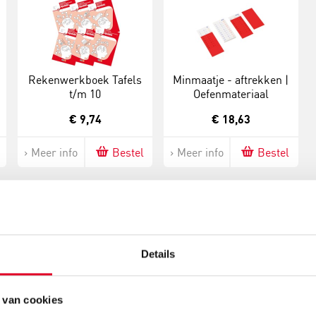
Rekenwerkboek Tafels
Minmaatje - aftrekken |
t/m 10
Oefenmateriaal
€ 9,74
€ 18,63
Meer info
Bestel
Meer info
Bestel
Gerelateerde nieuwsberichten
Details
 van cookies