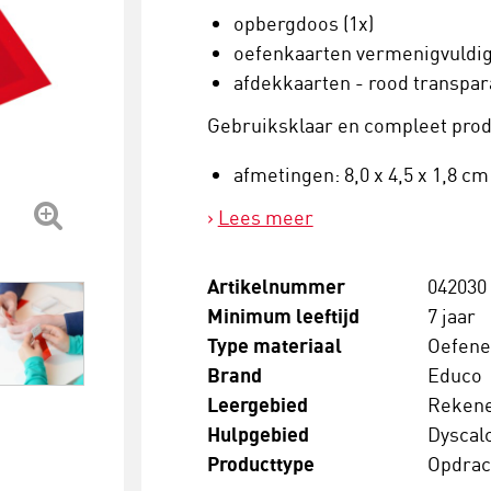
opbergdoos (1x)
oefenkaarten vermenigvuldi
afdekkaarten - rood transpara
Gebruiksklaar en compleet prod
afmetingen: 8,0 x 4,5 x 1,8 cm
Lees meer
Artikelnummer
042030
Minimum leeftijd
7 jaar
Type materiaal
Oefen
Brand
Educo
Leergebied
Reken
Hulpgebied
Dyscalc
Producttype
Opdrac