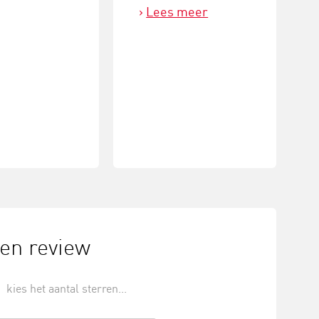
Lees meer
een review
kies het aantal sterren...