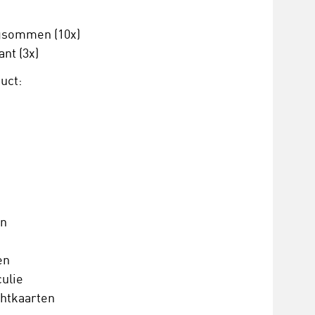
gsommen (10x)
nt (3x)
uct:
en
en
ulie
htkaarten