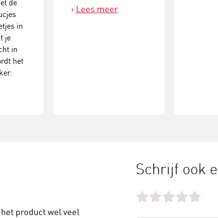
et de
Lees meer
ucjes
tjes in
t je
cht in
rdt het
ker.
Schrijf ook 
 het product wel veel