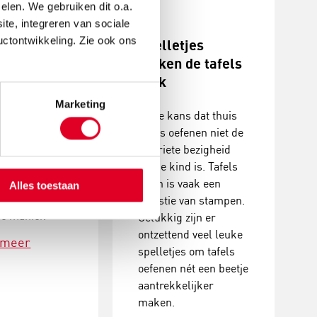
elen. We gebruiken dit o.a.
ite, integreren van sociale
uctontwikkeling. Zie ook ons
tafels
Spelletjes
en
maken de tafels
leuk
 met de tafels
Marketing
van de dingen
Grote kans dat thuis
l waardevol
tafels oefenen niet de
 thuis met je
favoriete bezigheid
 doen. Met
van je kind is. Tafels
 spelletjes kan
leren is vaak een
Alles toestaan
een heel leuke,
kwestie van stampen.
ge manier.
Gelukkig zijn er
ontzettend veel leuke
 meer
spelletjes om tafels
oefenen nét een beetje
aantrekkelijker
maken.