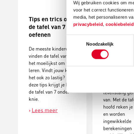
Wij gebruiken cookies om mee
voor het correct functioneren
media, het personaliseren va
Tips en trics om
Trucjes en
privacybeleid
,
cookiebelei
de tafel van 7 te
ezelsbrugg
oefenen
om de tafel
Toestemmingsselectie
leren
Noodzakelijk
De meeste kinderen
vinden de tafel van 7
De tafels van
het moeilijkst om te
vermenigvuldi
leren. Vindt jouw kind
leren is een he
het ook zo lastig? Met
Maar eenmaal
deze tips krijgt je kind
geleerd heb je
de tafel van 7 onder
levenslang g
knie.
van. Met de taf
hoofd reken je
Lees meer
en worden
ingewikkelde
berekeningen