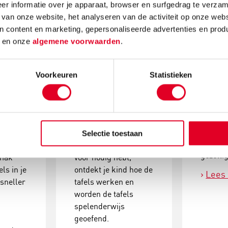
r informatie over je apparaat, browser en surfgedrag te verzam
 van onze website, het analyseren van de activiteit op onze webs
n content en marketing, gepersonaliseerde advertenties en prod
3 tafelspelletjes
Thuis 
d
en onze
algemene voorwaarden
.
etjes
waar je (bijna)
oefen
s te
niets voor nodig
Oefenen
hebt
Voorkeuren
Statistieken
is een 
die hee
Tafels leren is
zijn om
ging
effectiever als het
kind te
le klus.
oefenen leuk is. Met
allerlei
deze tafelspelletjes
Selectie toestaan
dit op 
 er
waar je (bijna) niets
gezelli
emak
voor nodig hebt,
els in je
ontdekt je kind hoe de
Lees
 sneller
tafels werken en
worden de tafels
spelenderwijs
geoefend.