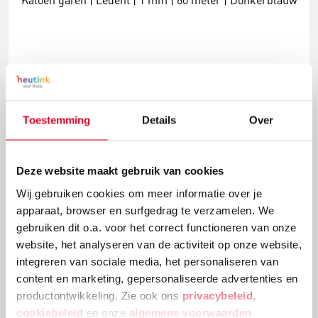
Katoen garen | Ledent | 1 mm | 60 meter | Donkerblauw
€ 2,61
Meer info
Bestel
Toestemming
Details
Over
Deze website maakt gebruik van cookies
Wij gebruiken cookies om meer informatie over je
apparaat, browser en surfgedrag te verzamelen. We
gebruiken dit o.a. voor het correct functioneren van onze
website, het analyseren van de activiteit op onze website,
integreren van sociale media, het personaliseren van
content en marketing, gepersonaliseerde advertenties en
productontwikkeling. Zie ook ons
privacybeleid
,
Katoen garen | Ledent | 1 mm | 60 meter | Donkergroen
cookiebeleid
en onze
algemene voorwaarden
.