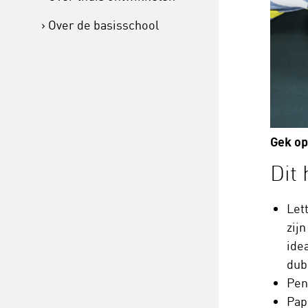
Over de basisschool
Gek op
Dit 
Let
zij
idea
dub
Pen
Pap