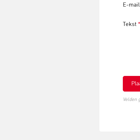
E-mai
Tekst
Pla
Velden 