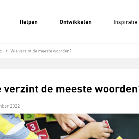
Helpen
Ontwikkelen
Inspiratie
g
Wie verzint de meeste woorden?
 verzint de meeste woorden
mber 2022