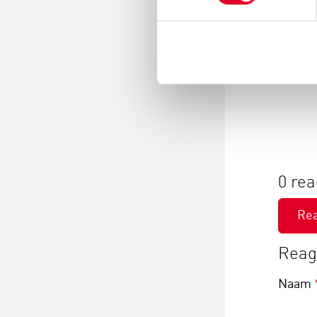
Taalh
0 rea
Re
Reage
Naam