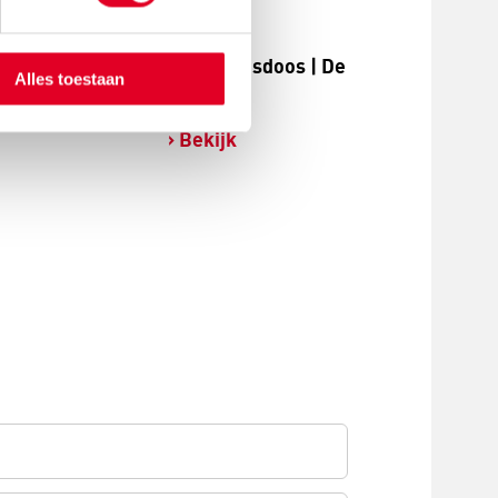
Magnetische spellingsdoos | De
Alles toestaan
Gorgels
Bekijk