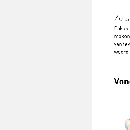
Zo s
Pak ee
maken.
van te
woord k
Von