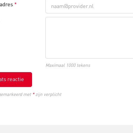
ladres
*
*
Maximaal 1000 tekens
ats reactie
gemarkeerd met
*
zijn verplicht