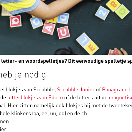
 letter- en woordspelletjes? Dit eenvoudige spelletje s
heb je nodig
terblokjes van Scrabble,
Scrabble Junior
of
Banagram
. 
n de
letterblokjes van Educo
of de letters uit de
magnetis
al. Hier zitten namelijk ook blokjes bij met de tweetekenkl
bele klinkers (aa, ee, uu, oo) en de ch.
nen
ier