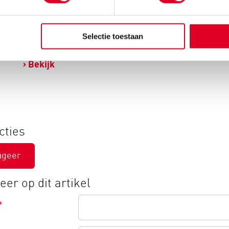
elden van het spelwoud |
(Ta)aliens | Bordspel
Selectie toestaan
Kidsweek
Bekijk
Bekijk
cties
ageer
er op dit artikel
*