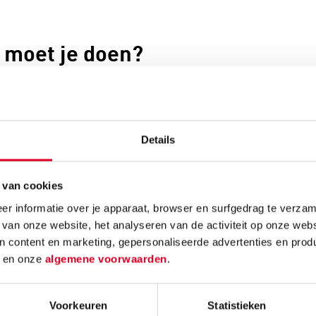
 moet je doen?
Winterscène
Deze simpele, minimalistische
Details
winterscène is makkelijk in elkaar te
zetten. Plak de decoratie kerstboompjes
op het houten voetstuk met een
 van cookies
lijmpistool. Bedek de rest van het houten
r informatie over je apparaat, browser en surfgedrag te verzam
voetstuk met spuitsneeuw. Let op: de
 van onze website, het analyseren van de activiteit op onze webs
sneeuw zal niet opdrogen of hard
n content en marketing, gepersonaliseerde advertenties en prod
worden, dus pak het voetstuk na het
d
en onze
algemene voorwaarden
.
spuiten van de sneeuw niet te vaak op.
Lijm met een lijmpistool kerstdecoratie
Voorkeuren
Statistieken
aan de gouden ring.