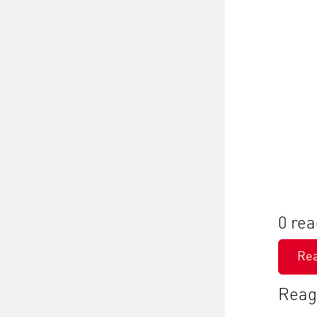
0 rea
Re
Reage