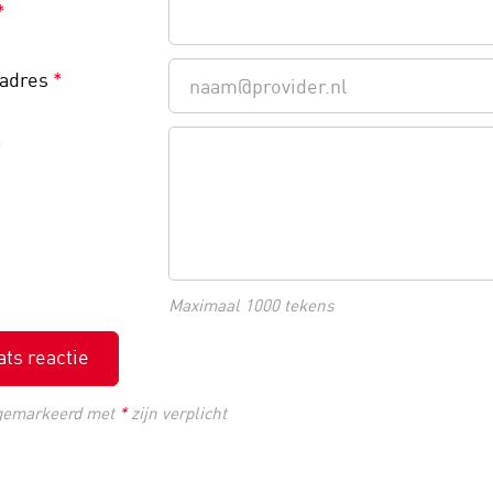
*
ladres
*
*
Maximaal 1000 tekens
ats reactie
gemarkeerd met
*
zijn verplicht