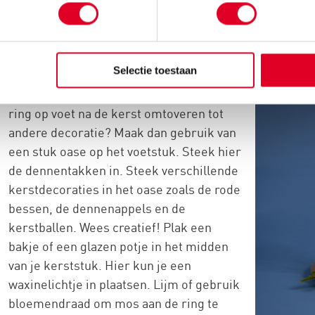
Kerststuk
Selectie toestaan
Lijm met een lijmpistool dennentakken
op het houten voetstuk. Wil je de metalen
ring op voet na de kerst omtoveren tot
andere decoratie? Maak dan gebruik van
een stuk oase op het voetstuk. Steek hier
de dennentakken in. Steek verschillende
kerstdecoraties in het oase zoals de rode
bessen, de dennenappels en de
kerstballen. Wees creatief! Plak een
bakje of een glazen potje in het midden
van je kerststuk. Hier kun je een
waxinelichtje in plaatsen. Lijm of gebruik
bloemendraad om mos aan de ring te