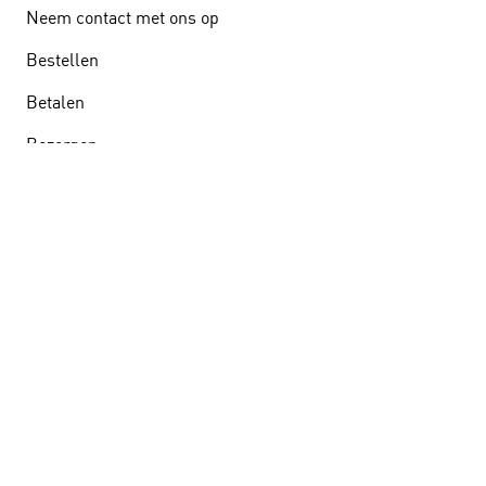
Neem contact met ons op
Bestellen
Betalen
Bezorgen
Retourneren
Meer klantenservice
Blijf op de hoogte.
Algemene voorwaarden
•
Privacy