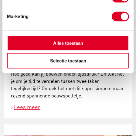
Marketing
Alles toestaan
Speel het supersnelle bouwspelletje
Selectie toestaan
Hoe goed kan jij bouwen onder tijdsdruk? En lukt het
je om je tijd te verdelen tussen twee taken
tegelijkertijd? Ontdek het met dit supersimpele maar
razend spannende bouwspelletje.
Lees meer