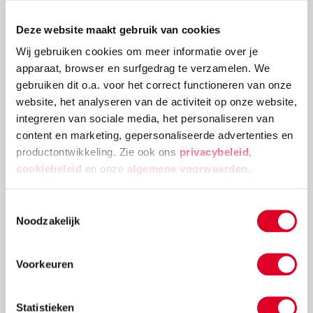
Deze website maakt gebruik van cookies
Wij gebruiken cookies om meer informatie over je
apparaat, browser en surfgedrag te verzamelen. We
gebruiken dit o.a. voor het correct functioneren van onze
website, het analyseren van de activiteit op onze website,
integreren van sociale media, het personaliseren van
Bouwchallenge: bouwen zonder duimen
content en marketing, gepersonaliseerde advertenties en
productontwikkeling. Zie ook ons
privacybeleid
,
Heb je er ooit bij stilgestaan hoe handig het eigenlijk
cookiebeleid
en onze
algemene voorwaarden
.
is dat onze handen een duim hebben? Nee? Dan
ontdek je dat snel genoeg bij deze challenge: bouwen
Toestemmingsselectie
zonder duimen.
Noodzakelijk
Lees meer
Voorkeuren
Statistieken