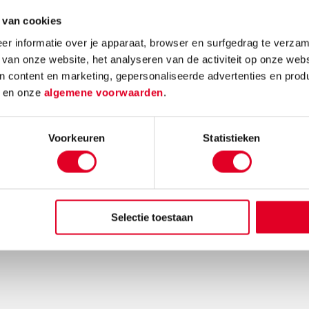
 van cookies
Bosatlas |
Loco maxi | Starterspakket
Speelk
r informatie over je apparaat, browser en surfgedrag te verzam
 Nederland
 van onze website, het analyseren van de activiteit op onze webs
n content en marketing, gepersonaliseerde advertenties en prod
d
en onze
algemene voorwaarden
.
,54
€ 32,50
Voorkeuren
Statistieken
Bestel
Meer info
Bestel
Meer in
Selectie toestaan