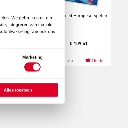
leed Nederlandse
Speelkleed Europese Spelen
elen. We gebruiken dit o.a.
Spelen
ite, integreren van sociale
uctontwikkeling. Zie ook ons
€ 109,51
€ 109,51
Marketing
fo
Bestel
Meer info
Bestel
Alles toestaan