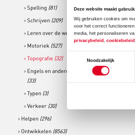
Spelling
(81)
Deze website maakt gebruik
Mijn eigen 
Wij gebruiken cookies om mee
Schrijven
(209)
Topografie
voor het correct functioneren
Leren over de wereld
(104)
media, het personaliseren va
privacybeleid
,
cookiebelei
Motoriek
(527)
€ 7
Toestemmingsselectie
Topografie
(32)
Noodzakelijk
Meer info
Engels en andere talen
(33)
Typen
(3)
Verkeer
(30)
Helpen
(296)
Ontwikkelen
(8563)