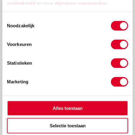
cookiebeleid
en onze
algemene voorwaarden
.
Toestemmingsselectie
Noodzakelijk
Voorkeuren
Leesboek thema 11 | Lijn 3
Statistieken
Marketing
€ 16,75
Meer info
Bestel
Alles toestaan
Selectie toestaan