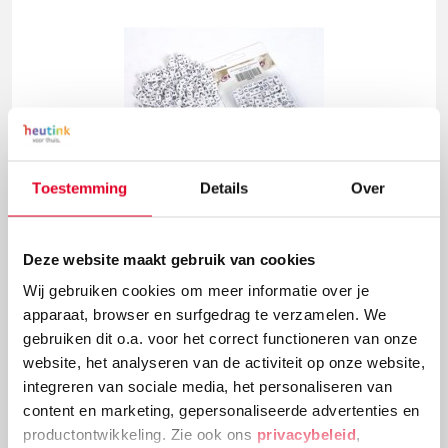
Toestemming
Details
Over
Letterkralen | Wit met extra groot gat | 200 stuks
Deze website maakt gebruik van cookies
Wij gebruiken cookies om meer informatie over je
€ 9,40
apparaat, browser en surfgedrag te verzamelen. We
gebruiken dit o.a. voor het correct functioneren van onze
website, het analyseren van de activiteit op onze website,
Meer info
Bestel
integreren van sociale media, het personaliseren van
content en marketing, gepersonaliseerde advertenties en
productontwikkeling. Zie ook ons
privacybeleid
,