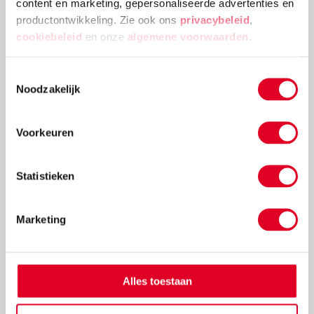
content en marketing, gepersonaliseerde advertenties en
productontwikkeling. Zie ook ons
privacybeleid
,
cookiebeleid
en onze
algemene voorwaarden
.
Taalboek 8A, Taal op maat
Toestemmingsselectie
Noodzakelijk
€ 43,25
Voorkeuren
Meer info
Bestel
Statistieken
Marketing
Alles toestaan