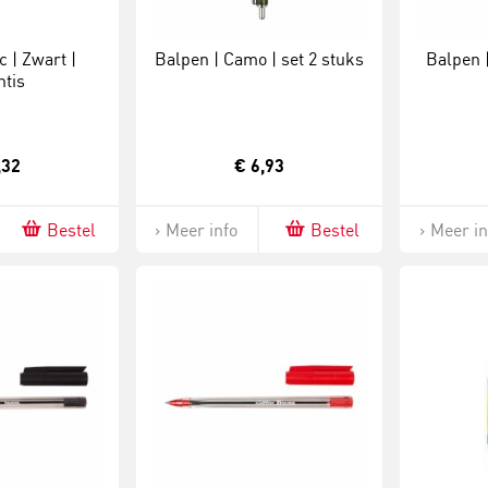
c | Zwart |
Balpen | Camo | set 2 stuks
Balpen 
ntis
,32
€ 6,93
Bestel
Meer info
Bestel
Meer in