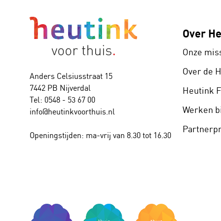
Slider Memo XB
(1)
Over He
Slider Rave XB
(1)
Take 4
(2)
Onze mis
Triplus
(2)
Over de 
Anders Celsiusstraat 15
7442 PB Nijverdal
Urban
(1)
Heutink 
Tel: 0548 - 53 67 00
Werken bi
info@heutinkvoorthuis.nl
Partner
Openingstijden: ma-vrij van 8.30 tot 16.30