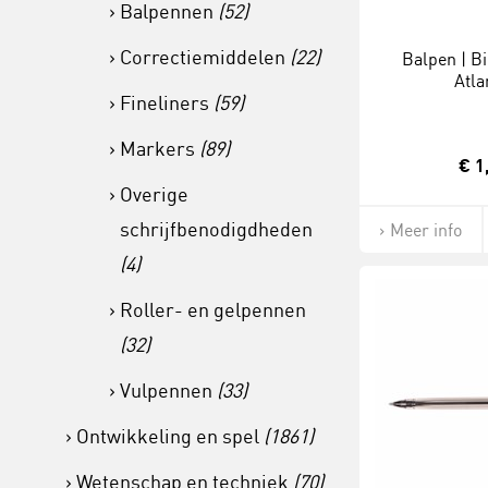
Balpennen
(52)
Correctiemiddelen
(22)
Balpen | Bi
Atla
Fineliners
(59)
Markers
(89)
€ 1
Overige
schrijfbenodigdheden
Meer info
(4)
Roller- en gelpennen
(32)
Vulpennen
(33)
Ontwikkeling en spel
(1861)
Wetenschap en techniek
(70)