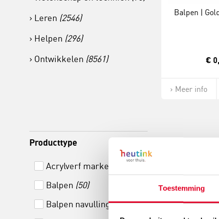
Balpen | Gold
Leren
(2546)
Helpen
(296)
Ontwikkelen
(8561)
€ 0
Meer info
Producttype
Acrylverf marker
(4)
Balpen
(50)
Toestemming
Balpen navulling
(2)