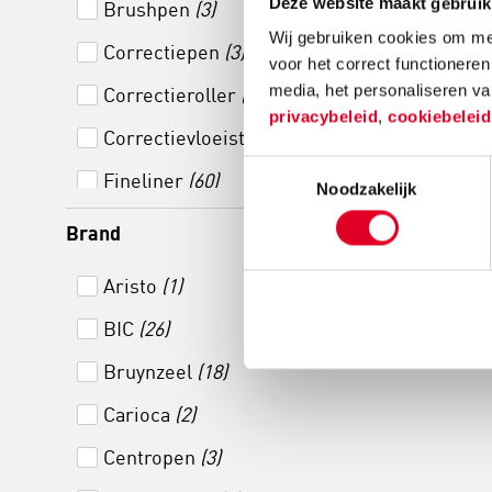
Deze website maakt gebruik
Brushpen
(3)
Wij gebruiken cookies om mee
Correctiepen
(3)
voor het correct functioneren
media, het personaliseren va
Correctieroller
(4)
privacybeleid
,
cookiebelei
Correctievloeistof
(1)
Toestemmingsselectie
Fineliner
(60)
Noodzakelijk
Gelpen
(8)
Brand
Gum
(11)
Aristo
(1)
Kalligrafiepen
(1)
BIC
(26)
Kneedgum
(2)
Bruynzeel
(18)
Markeerstift
(50)
Carioca
(2)
Marker
(31)
Centropen
(3)
Potlood
(2)