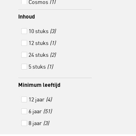
Cosmos
(1)
Schneider
(39)
Cristal
(5)
Inhoud
Sharpie
(1)
ECO
(1)
10 stuks
(3)
STABILO
(55)
Flexgrip
(9)
12 stuks
(1)
Staedtler
(9)
Galaxy
(1)
24 stuks
(2)
Stetro
(1)
Jumbo
(1)
5 stuks
(1)
Tipp-Ex
(5)
Kids Twist
(1)
Nature
(1)
Minimum leeftijd
Nexx
(5)
12 jaar
(4)
Pigma
(3)
6 jaar
(51)
Round stic
(1)
8 jaar
(3)
Slider Edge XB
(4)