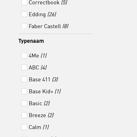
Correctbook
(5)
Rollerbalpen
(2)
Edding
(26)
Rollerpen
(20)
Faber Castell
(8)
Rollerpen navulling
(2)
Folia
(1)
Typenaam
Stift
(4)
Grippers
(1)
4Me
(1)
Viltstift
(7)
Heutink
(34)
ABC
(4)
Vingergrip
(2)
Lamy
(16)
Base 411
(3)
Vulpen
(19)
Megaform
(2)
Base Kid+
(1)
Vulpen navulling
(14)
Papermate
(5)
Basic
(2)
Wisdoekje
(1)
Pelikan
(2)
Breeze
(2)
Pilot
(1)
Calm
(1)
Sakura
(21)