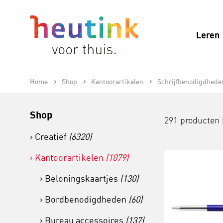
Leren
Home
Shop
Kantoorartikelen
Schrijfbenodigdhede
Shop
291 producten
Creatief
(6320)
Kantoorartikelen
(1079)
Beloningskaartjes
(130)
Bordbenodigdheden
(60)
Bureau accessoires
(137)