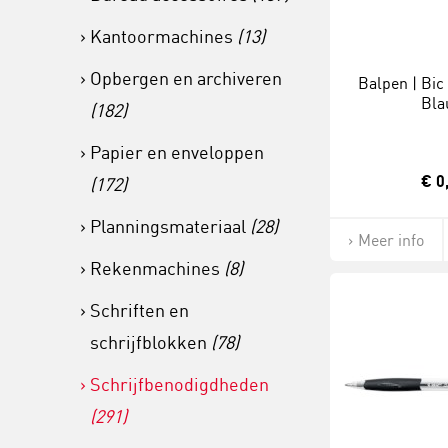
Kantoormachines
(13)
Opbergen en archiveren
Balpen | Bic 
Bl
(182)
Papier en enveloppen
€ 0
(172)
Planningsmateriaal
(28)
Meer info
Rekenmachines
(8)
Schriften en
schrijfblokken
(78)
Schrijfbenodigdheden
(291)