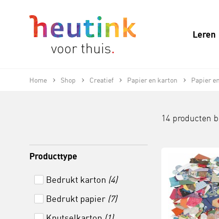
Leren
Home
Shop
Creatief
Papier en karton
Papier en
14 producten 
Producttype
Bedrukt karton
(4)
Bedrukt papier
(7)
Knutselkarton
(1)