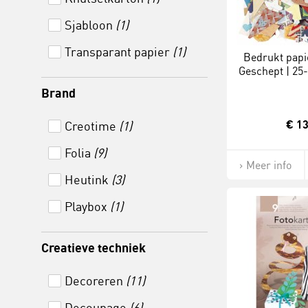
Sjabloon
(1)
Transparant papier
(1)
Bedrukt papie
Geschept | 25
gr
Brand
€ 13
Creotime
(1)
Folia
(9)
Meer info
Heutink
(3)
Playbox
(1)
Creatieve techniek
Decoreren
(11)
Decoupage
(6)