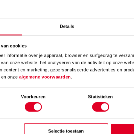
 vel
vel
Details
,16
€ 35,15
Bestel
Meer info
Bestel
 van cookies
r informatie over je apparaat, browser en surfgedrag te verzam
 van onze website, het analyseren van de activiteit op onze webs
n content en marketing, gepersonaliseerde advertenties en prod
d
en onze
algemene voorwaarden
.
Voorkeuren
Statistieken
Selectie toestaan