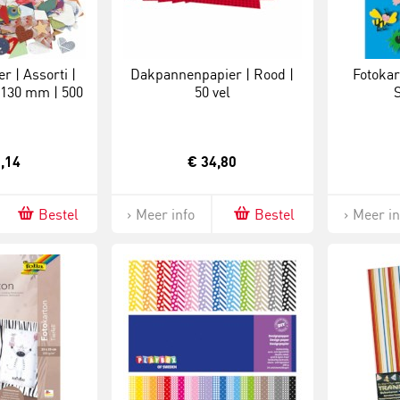
r | Assorti |
Dakpannenpapier | Rood |
Fotokar
-130 mm | 500
50 vel
am
,14
€ 34,80
Bestel
Meer info
Bestel
Meer in