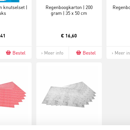
 knutselset |
Regenboogkarton | 200
Regenboo
uks
gram | 35 x 50 cm
,41
€ 16,60
Bestel
Meer info
Bestel
Meer in
r | Rood - wit
Straatkeienpapier | Grijs | 50