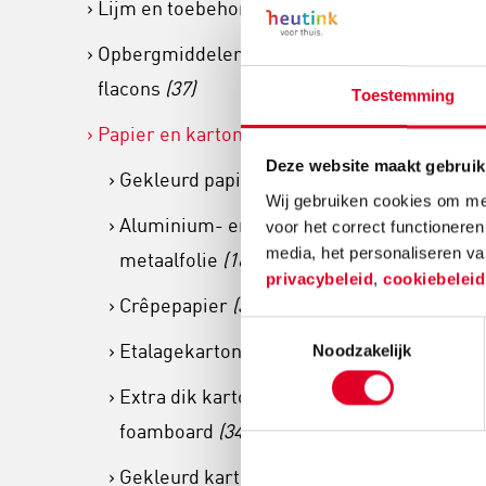
Lijm en toebehoren
(149)
| 50
Opbergmiddelen en lege
flacons
(37)
Toestemming
€ 22
Papier en karton
(889)
Meer info
Deze website maakt gebruik
Gekleurd papier
(106)
Wij gebruiken cookies om mee
Aluminium- en
voor het correct functioneren
media, het personaliseren va
metaalfolie
(16)
privacybeleid
,
cookiebelei
Crêpepapier
(30)
Toestemmingsselectie
Etalagekarton
(11)
Noodzakelijk
Extra dik karton en
foamboard
(34)
Gekleurd karton
(114)