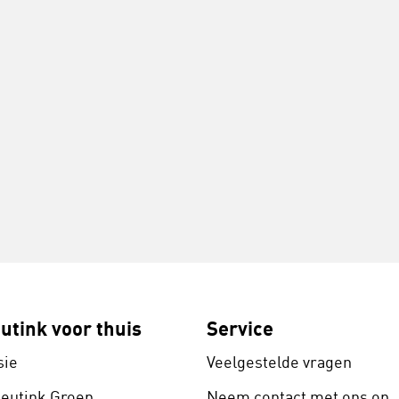
utink voor thuis
Service
sie
Veelgestelde vragen
Heutink Groep
Neem contact met ons op