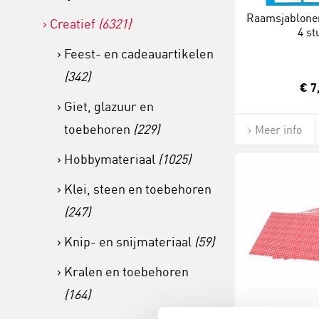
Raamsjablonen
Creatief
(6321)
4 st
Feest- en cadeauartikelen
(342)
€ 7
Giet, glazuur en
toebehoren
(229)
Meer info
Hobbymateriaal
(1025)
Klei, steen en toebehoren
(247)
Knip- en snijmateriaal
(59)
Kralen en toebehoren
(164)
Steentjespapie