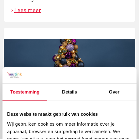
Lees meer
Toestemming
Details
Over
Knutselidee: kerstballenboom maken
Deze website maakt gebruik van cookies
Deze kerstballenboom is een echte eyecatcher! Plak
Wij gebruiken cookies om meer informatie over je
verschillende groottes van kerstballen en
apparaat, browser en surfgedrag te verzamelen. We
versieringen aan elkaar tot deze mooie
gebruiken dit o.a. voor het correct functioneren van onze