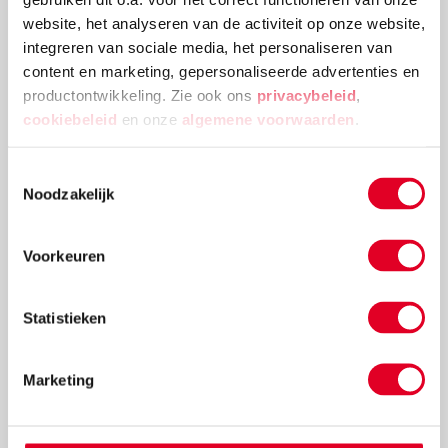
kerstballenboom ontstaat!
website, het analyseren van de activiteit op onze website,
Lees meer
integreren van sociale media, het personaliseren van
content en marketing, gepersonaliseerde advertenties en
productontwikkeling. Zie ook ons
privacybeleid
,
cookiebeleid
en onze
algemene voorwaarden
.
Toestemmingsselectie
Noodzakelijk
Voorkeuren
Statistieken
Knutselidee: kersthanger met ballen
Marketing
Met de metalen ring met gaas hang je met gemak
kerstballen in de vorm van een kerstboom op.