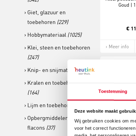
Goud | 1
Giet, glazuur en
toebehoren
(229)
€ 11
Hobbymateriaal
(1025)
Meer info
Klei, steen en toebehoren
(247)
Knip- en snijmateriaal
(59)
Kralen en toebehoren
Toestemming
(164)
Lijm en toebehoren
(149)
Deze website maakt gebruik
Opbergmiddelen en lege
Wij gebruiken cookies om mee
Kleurpotloden 
flacons
(37)
voor het correct functioneren
Licht groen
media, het personaliseren va