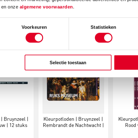
d
en onze
algemene voorwaarden
.
,92
€ 3,92
Voorkeuren
Statistieken
Bestel
Meer info
Bestel
Meer in
Selectie toestaan
| Bruynzeel |
Kleurpotloden | Bruynzeel |
Kleurpot
uw | 12 stuks
Rembrandt de Nachtwacht |
Rood v
50 stuks