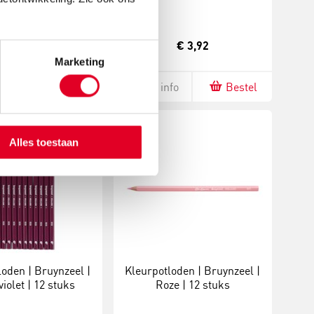
€ 3,92
€ 3,92
Marketing
fo
Bestel
Meer info
Bestel
Alles toestaan
loden | Bruynzeel |
Kleurpotloden | Bruynzeel |
iolet | 12 stuks
Roze | 12 stuks