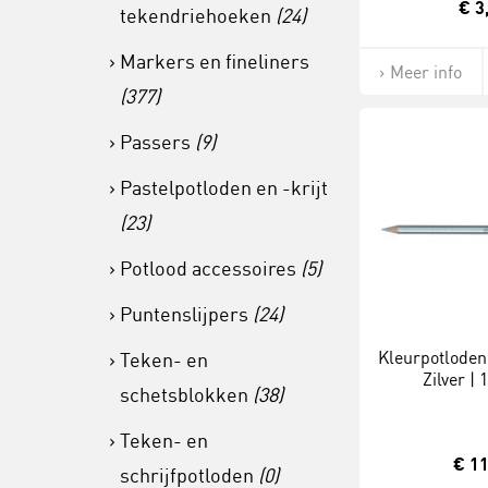
€ 3
tekendriehoeken
(24)
Markers en fineliners
Meer info
(377)
Passers
(9)
Pastelpotloden en -krijt
(23)
Potlood accessoires
(5)
Puntenslijpers
(24)
Kleurpotloden 
Teken- en
Zilver | 
schetsblokken
(38)
Teken- en
€ 11
schrijfpotloden
(0)