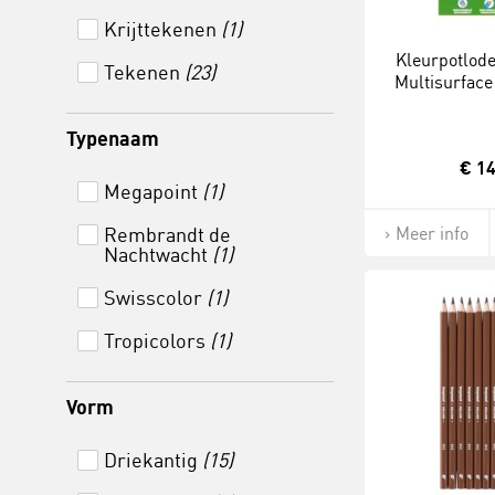
Lamy
(2)
Krijttekenen
(1)
Lyra
(21)
Kleurpotlode
Tekenen
(23)
Multisurface 
Primo
(2)
stu
STABILO
(12)
Typenaam
€ 14
Staedtler
(4)
Megapoint
(1)
Van Gogh
(1)
Rembrandt de
Meer info
Nachtwacht
(1)
Swisscolor
(1)
Tropicolors
(1)
Vorm
Driekantig
(15)