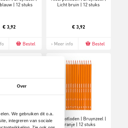
 blauw | 12 stuks
Licht bruin | 12 stuks
€ 3,92
€ 3,92
fo
Bestel
Meer info
Bestel
Over
elen. We gebruiken dit o.a.
loden | Bruynzeel |
Kleurpotloden | Bruynzeel |
ite, integreren van sociale
oen | 12 stuks
Oranje | 12 stuks
uctontwikkeling. Zie ook ons