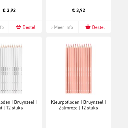
€ 3,92
€ 3,92
fo
Bestel
Meer info
Bestel
loden | Bruynzeel |
Kleurpotloden | Bruynzeel |
t | 12 stuks
Zalmroze | 12 stuks