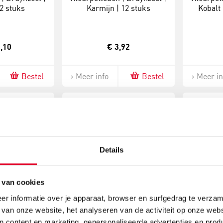
2 stuks
Karmijn | 12 stuks
Kobalt
,10
€ 3,92
Bestel
Meer info
Bestel
Meer in
Details
 van cookies
r informatie over je apparaat, browser en surfgedrag te verzam
| Bruynzeel |
Kleurpotloden | Bruynzeel |
Kleurpot
 van onze website, het analyseren van de activiteit op onze webs
 | 12 stuks
Lichtblauw | 12 stuks
Mosgr
n content en marketing, gepersonaliseerde advertenties en prod