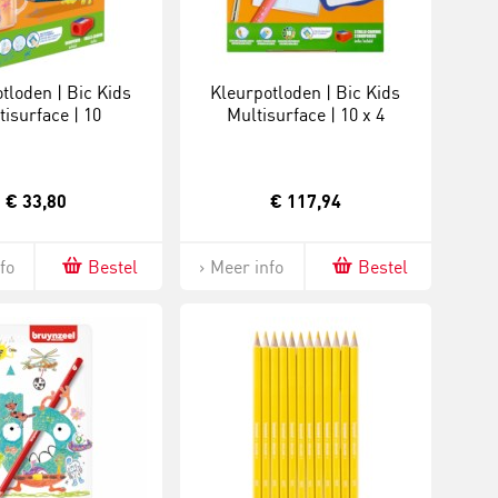
tloden | Bic Kids
Kleurpotloden | Bic Kids
tisurface | 10
Multisurface | 10 x 4
asiskleuren
basiskleuren
€ 33,80
€ 117,94
fo
Bestel
Meer info
Bestel