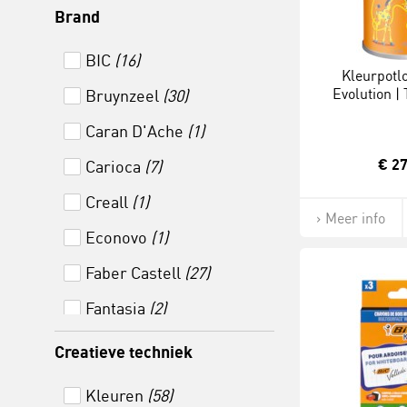
Brand
BIC
(16)
Kleurpotlo
Evolution | 
Bruynzeel
(30)
Assorti |
Caran D'Ache
(1)
€ 27
Carioca
(7)
Creall
(1)
Meer info
Econovo
(1)
Faber Castell
(27)
Fantasia
(2)
Giotto
(1)
Creatieve techniek
Heutink
(37)
Kleuren
(58)