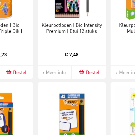
den | Bic
Kleurpotloden | Bic Intensity
Kleurpo
Triple Dik |
Premium | Etui 12 stuks
Mul
 48 Stuks
b
,73
€ 7,48
Bestel
Meer info
Bestel
Meer in