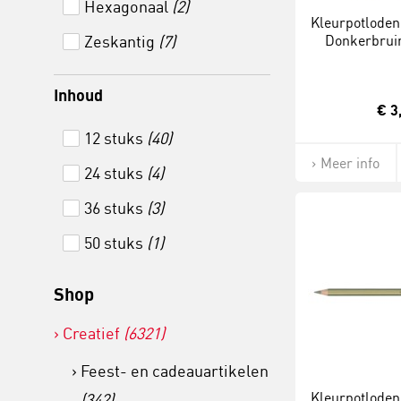
Hexagonaal
(2)
Kleurpotloden 
Zeskantig
(7)
Donkerbruin
Inhoud
€ 3
12 stuks
(40)
Meer info
24 stuks
(4)
36 stuks
(3)
50 stuks
(1)
Shop
Creatief
(6321)
Feest- en cadeauartikelen
Kleurpotloden 
(342)