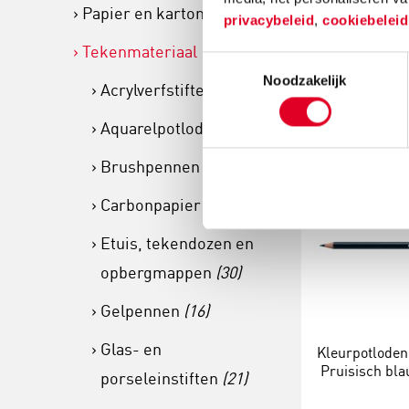
Papier en karton
(889)
privacybeleid
,
cookiebelei
Tekenmateriaal
(1386)
€ 3
Toestemmingsselectie
Noodzakelijk
Acrylverfstiften
(88)
Meer info
Aquarelpotloden
(11)
Brushpennen
(20)
Carbonpapier
(4)
Etuis, tekendozen en
opbergmappen
(30)
Gelpennen
(16)
Glas- en
Kleurpotloden 
Pruisisch bla
porseleinstiften
(21)