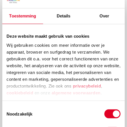
Toestemming
Details
Over
Deze website maakt gebruik van cookies
Wij gebruiken cookies om meer informatie over je
apparaat, browser en surfgedrag te verzamelen. We
gebruiken dit o.a. voor het correct functioneren van onze
Knutselidee: kerstballenboom maken
website, het analyseren van de activiteit op onze website,
integreren van sociale media, het personaliseren van
Deze kerstballenboom is een echte eyecatcher! Plak
content en marketing, gepersonaliseerde advertenties en
verschillende groottes van kerstballen en
productontwikkeling. Zie ook ons
privacybeleid
,
versieringen aan elkaar tot deze mooie
cookiebeleid
en onze
algemene voorwaarden
.
kerstballenboom ontstaat!
Lees meer
Toestemmingsselectie
Noodzakelijk