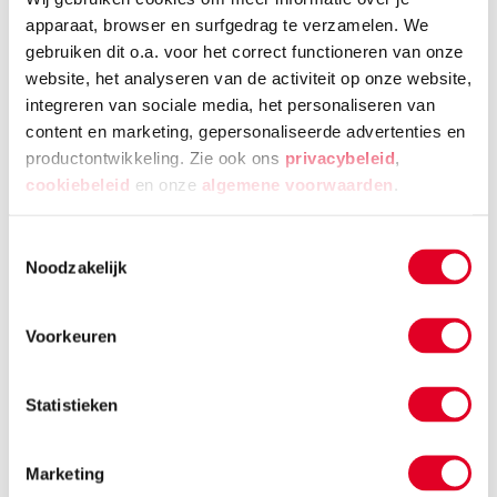
apparaat, browser en surfgedrag te verzamelen. We
Over Heutink voor thuis
gebruiken dit o.a. voor het correct functioneren van onze
Onze missie
website, het analyseren van de activiteit op onze website,
integreren van sociale media, het personaliseren van
Over de Heutink Groep
content en marketing, gepersonaliseerde advertenties en
Heutink Foundation
productontwikkeling. Zie ook ons
privacybeleid
,
cookiebeleid
en onze
algemene voorwaarden
.
Werken bij Heutink voor thuis
Partnerprogramma
Toestemmingsselectie
Noodzakelijk
Service
Voorkeuren
Veelgestelde vragen
Statistieken
Neem contact met ons op
Bestellen
Marketing
Betalen