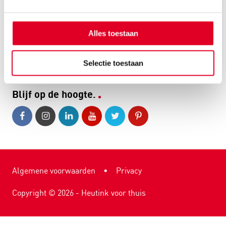
Bezorgen
Alles toestaan
Retourneren
Meer klantenservice
Selectie toestaan
Blijf op de hoogte.
Algemene voorwaarden
•
Privacy
Copyright ©
2026
- Heutink voor thuis