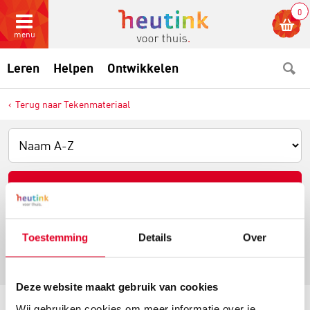
0
menu
Leren
Helpen
Ontwikkelen
Terug naar Tekenmateriaal
Filter resultaten
24 producten binnen
Linialen en tekendriehoeken
Toestemming
Details
Over
Deze website maakt gebruik van cookies
Wij gebruiken cookies om meer informatie over je