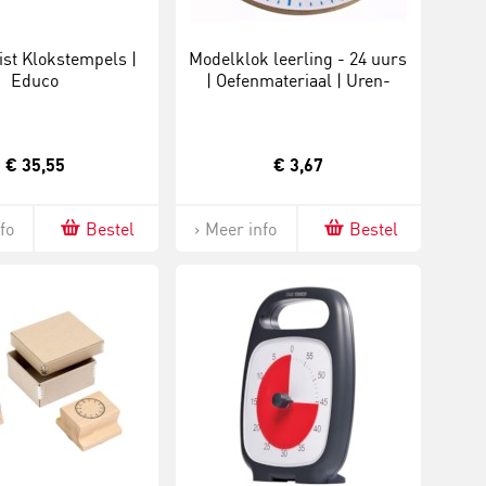
st Klokstempels |
Modelklok leerling - 24 uurs
Educo
| Oefenmateriaal | Uren-
minuten | Analoog
€ 35,55
€ 3,67
fo
Bestel
Meer info
Bestel