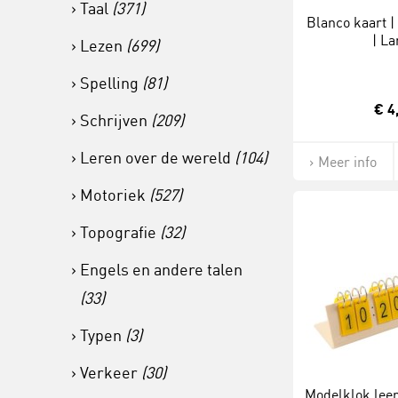
Taal
(371)
Blanco kaart 
| La
Lezen
(699)
Spelling
(81)
€ 4
Schrijven
(209)
Leren over de wereld
(104)
Meer info
Motoriek
(527)
Topografie
(32)
Engels en andere talen
(33)
Typen
(3)
Verkeer
(30)
Modelklok leer