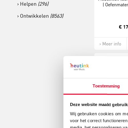
Helpen
(296)
| Oefenmater
minuten | Ana
Ontwikkelen
(8563)
€ 17
Meer info
Toestemming
Deze website maakt gebruik
Wij gebruiken cookies om mee
Modelklok leer
voor het correct functioneren
| Oefenmater
media, het personaliseren va