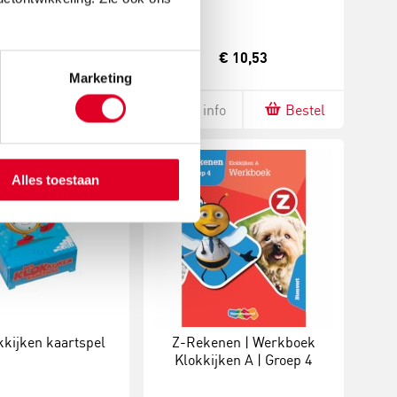
Groep 3-4
€ 18,95
€ 10,53
Marketing
fo
Bestel
Meer info
Bestel
Alles toestaan
kkijken kaartspel
Z-Rekenen | Werkboek
Klokkijken A | Groep 4