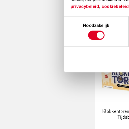
minuten | Ana
privacybeleid
,
cookiebelei
€ 31
Toestemmingsselectie
Noodzakelijk
Meer info
Klokkentoren 
Tijds