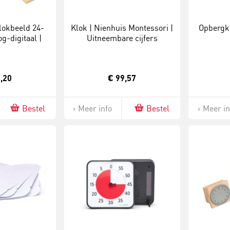
lokbeeld 24-
Klok | Nienhuis Montessori |
Opbergki
g-digitaal |
Uitneembare cijfers
teriaal
,20
€ 99,57
Bestel
Meer info
Bestel
Meer in