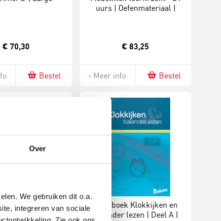
uurs | Oefenmateriaal |
Uren-minuten | Analoog-
digitaal | Magnetisch
€ 70,30
€ 83,25
fo
Bestel
Meer info
Bestel
Over
elen. We gebruiken dit o.a.
toren | Analoog &
Werkboek Klokkijken en
ite, integreren van sociale
Kalender
kalender lezen | Deel A |
uctontwikkeling. Zie ook ons