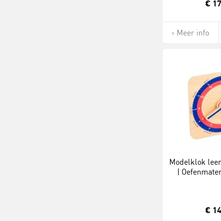
€ 17
Meer info
Modelklok leer
| Oefenmater
minuten-woord
€ 14