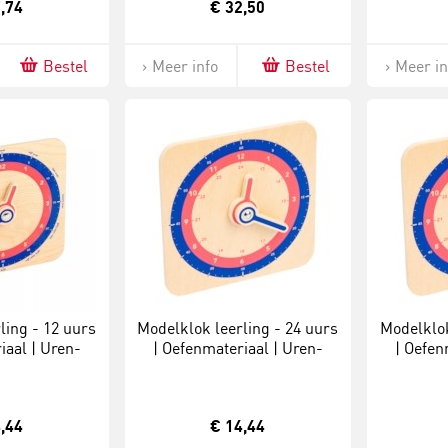
,74
€ 32,50
Bestel
Meer info
Bestel
Meer in
ling - 12 uurs
Modelklok leerling - 24 uurs
Modelklok
iaal | Uren-
| Oefenmateriaal | Uren-
| Oefen
en | Analoog
minuten | Analoog
minu
,44
€ 14,44