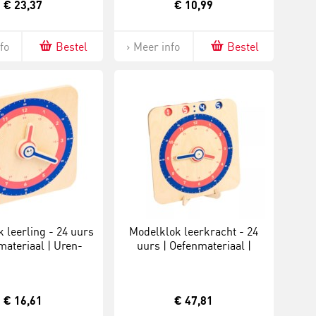
€ 23,37
€ 10,99
fo
Bestel
Meer info
Bestel
 leerling - 24 uurs
Modelklok leerkracht - 24
materiaal | Uren-
uurs | Oefenmateriaal |
ten | Analoog
Uren-minuten | Analoog-
digitaal
€ 16,61
€ 47,81