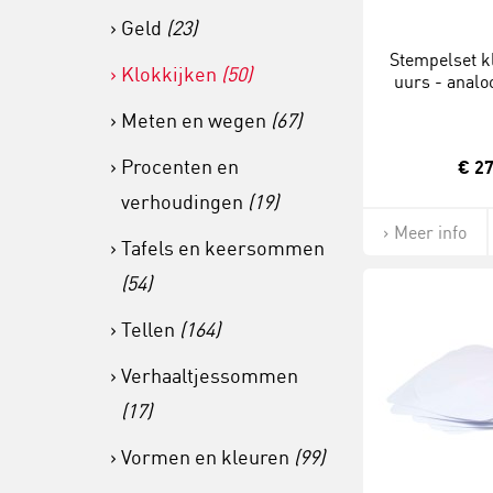
Geld
(23)
Stempelset k
Klokkijken
(50)
uurs - analoo
Oefenma
Meten en wegen
(67)
Procenten en
€ 27
verhoudingen
(19)
Meer info
Tafels en keersommen
(54)
Tellen
(164)
Verhaaltjessommen
(17)
Vormen en kleuren
(99)