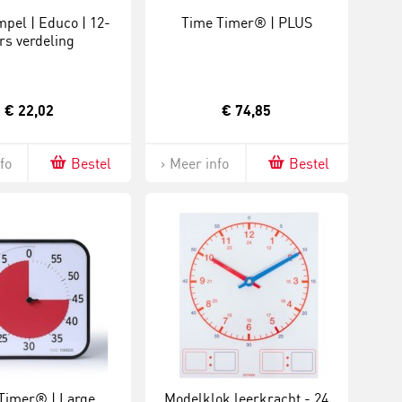
pel | Educo | 12-
Time Timer® | PLUS
rs verdeling
€ 22,02
€ 74,85
fo
Bestel
Meer info
Bestel
Timer® | Large
Modelklok leerkracht - 24