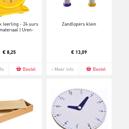
 leerling - 24 uurs
Zandlopers klein
materiaal | Uren-
ten | Analoog
€ 8,25
€ 13,09
fo
Bestel
Meer info
Bestel