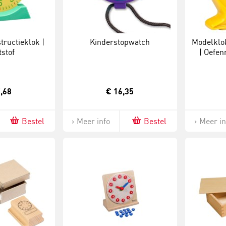
tructieklok |
Kinderstopwatch
Modelklok
stof
| Oefen
minu
,68
€ 16,35
Bestel
Meer info
Bestel
Meer in