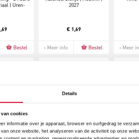
iaal | Uren-
2027
loog-digitaal
,69
€ 1,69
Bestel
Meer info
Bestel
Meer in
Details
 van cookies
r informatie over je apparaat, browser en surfgedrag te verzam
ling - 24 uurs
Time Timer® | Pocket
Klokken
 van onze website, het analyseren van de activiteit op onze webs
iaal | Uren-
n content en marketing, gepersonaliseerde advertenties en prod