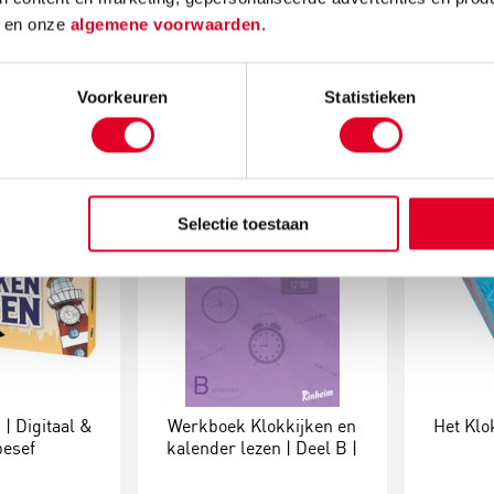
loog-digitaal
d
en onze
algemene voorwaarden
.
,40
€ 64,05
Voorkeuren
Statistieken
Bestel
Meer info
Bestel
Meer in
Selectie toestaan
| Digitaal &
Werkboek Klokkijken en
Het Klo
besef
kalender lezen | Deel B |
Groep 5-6