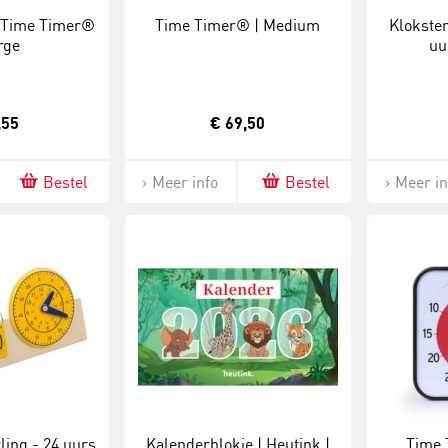
| Time Timer®
Time Timer® | Medium
Klokstem
rge
uu
,55
€ 69,50
Bestel
Meer info
Bestel
Meer in
ling - 24 uurs
Kalenderblokje | Heutink |
Time 