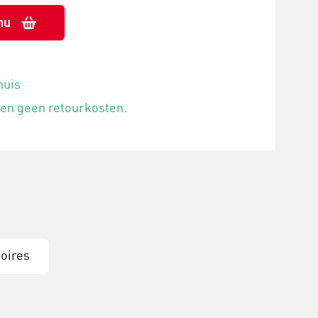
nu
huis
 en geen retourkosten.
oires