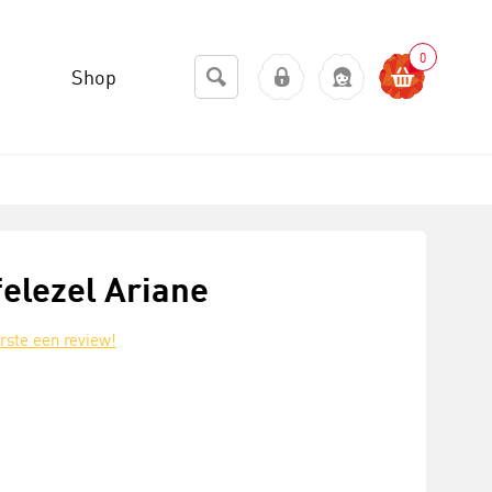
0
Shop
felezel Ariane
erste een review!