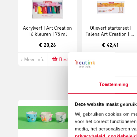
Acrylverf | Art Creation
Olieverf starterset |
| 6 kleuren | 75 ml
Talens Art Creation | 12
x 12 ml
€ 20,26
€ 42,41
Meer info
Bestel
Meer info
Bestel
Toestemming
Deze website maakt gebruik
Wij gebruiken cookies om mee
voor het correct functioneren
media, het personaliseren va
privacybeleid
,
cookiebelei