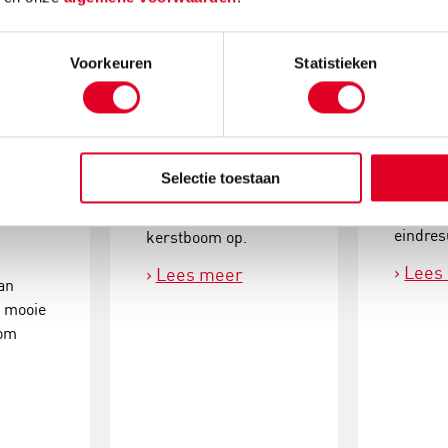
e:
Knutselidee:
Kerst
Voorkeuren
Statistieken
enboom
kersthanger met
make
ballen
Maak k
mos en
Met de metalen ring
kerstde
om is
met gaas hang je met
Selectie toestaan
simpele
atcher!
gemak kerstballen in
activite
ende
de vorm van een
eindres
kerstboom op.
Lees
Lees meer
an
e mooie
oom