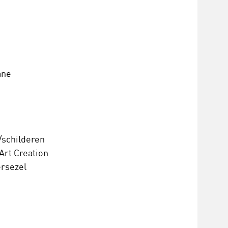
ane
/schilderen
Art Creation
ersezel