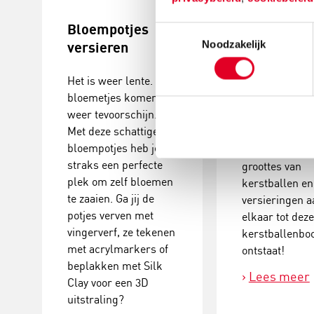
Bloempotjes
Knutselide
Toestemmingsselectie
Noodzakelijk
versieren
kerstball
maken
Het is weer lente. De
bloemetjes komen
Deze
weer tevoorschijn.
kerstballenbo
Met deze schattige
een echte eyec
bloempotjes heb je
Plak verschill
straks een perfecte
groottes van
plek om zelf bloemen
kerstballen en
te zaaien. Ga jij de
versieringen a
potjes verven met
elkaar tot dez
vingerverf, ze tekenen
kerstballenb
met acrylmarkers of
ontstaat!
beplakken met Silk
Lees meer
Clay voor een 3D
uitstraling?