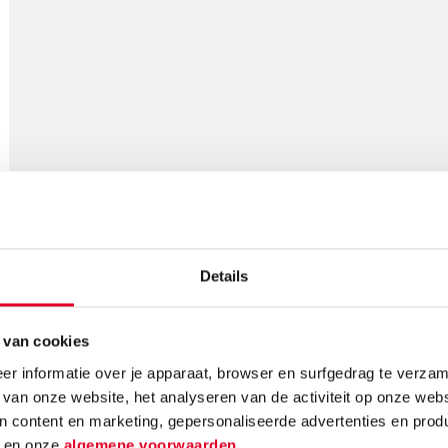
Gerelateerde nieuwsberichten
Details
 van cookies
r informatie over je apparaat, browser en surfgedrag te verzam
 van onze website, het analyseren van de activiteit op onze webs
n content en marketing, gepersonaliseerde advertenties en prod
d
en onze
algemene voorwaarden
.