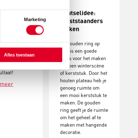
stukjes
Knutselidee:
Marketing
n
kerststaanders
maken
erstukjes met
De gouden ring op
coraties. Een
voet is een goede
Alles toestaan
, creatieve
basis voor het maken
it met prachtig
van een winterscène
ultaat!
of kerststuk. Door het
houten plateau heb je
 meer
genoeg ruimte om
een mooi kerststuk te
maken. De gouden
ring geeft je de ruimte
om het geheel af te
maken met hangende
decoratie.