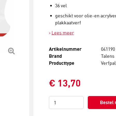
36 vel
geschikt voor olie-en acrylve
plakkaatverf
Lees meer
Artikelnummer
041190
Brand
Talens
Producttype
Verfpal
€ 13,70
Bestel 