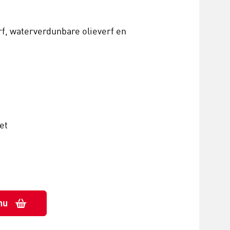
rf, waterverdunbare olieverf en
et
nu