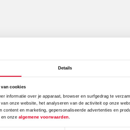
Gerelateerde nieuwsberichten
Details
 van cookies
r informatie over je apparaat, browser en surfgedrag te verzam
 van onze website, het analyseren van de activiteit op onze webs
n content en marketing, gepersonaliseerde advertenties en prod
e:
Knutselidee:
Kerst
d
en onze
algemene voorwaarden
.
enboom
kersthanger met
make