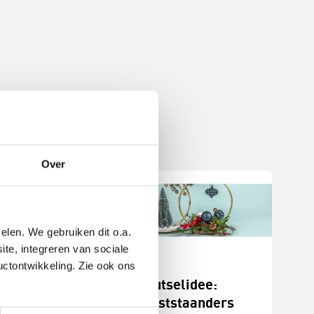
Over
elen. We gebruiken dit o.a.
ite, integreren van sociale
uctontwikkeling. Zie ook ons
stukjes
Knutselidee:
n
kerststaanders