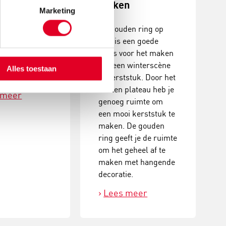
maken
Marketing
erstukjes met
De gouden ring op
coraties. Een
voet is een goede
, creatieve
basis voor het maken
it met prachtig
van een winterscène
Alles toestaan
ultaat!
of kerststuk. Door het
houten plateau heb je
 meer
genoeg ruimte om
een mooi kerststuk te
maken. De gouden
ring geeft je de ruimte
om het geheel af te
maken met hangende
decoratie.
Lees meer