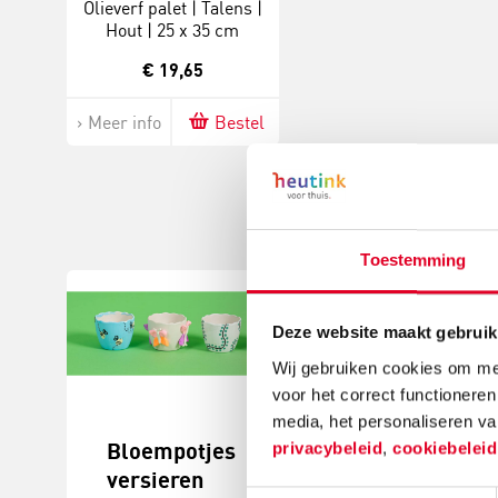
Olieverf palet | Talens |
Hout | 25 x 35 cm
€ 19,65
Meer info
Bestel
Toestemming
Deze website maakt gebruik
Wij gebruiken cookies om mee
voor het correct functioneren
media, het personaliseren va
Bloempotjes
Knutselide
privacybeleid
,
cookiebelei
versieren
kerstball