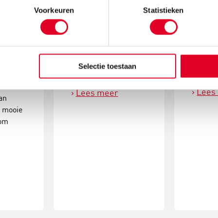
ballen
Voorkeuren
Statistieken
Maak k
mos en
Met de metalen ring
kerstde
om is
met gaas hang je met
simpele
atcher!
gemak kerstballen in
activite
ende
de vorm van een
Selectie toestaan
eindres
kerstboom op.
Lees
Lees meer
an
e mooie
oom