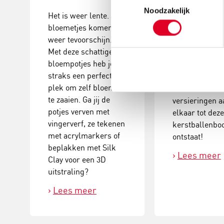
Toestemmingsselectie
maken
Noodzakelijk
Het is weer lente. De
bloemetjes komen
Deze
weer tevoorschijn.
kerstballenbo
Met deze schattige
een echte eyec
bloempotjes heb je
Plak verschill
straks een perfecte
groottes van
plek om zelf bloemen
kerstballen en
te zaaien. Ga jij de
versieringen a
potjes verven met
elkaar tot dez
vingerverf, ze tekenen
kerstballenb
met acrylmarkers of
ontstaat!
beplakken met Silk
Lees meer
Clay voor een 3D
uitstraling?
Lees meer