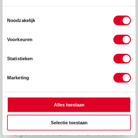
Wat precies de aantrekkingskracht is? Dat vertellen
we je graag!
Toestemmingsselectie
Noodzakelijk
Lees meer
Voorkeuren
Statistieken
Marketing
Alles toestaan
Waarom bewegend leren werkt
Selectie toestaan
Kan jouw kind niet stilzitten? Mooi zo! Want kinderen