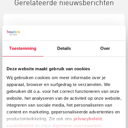
Gerelateerde nieuwsberichten
Toestemming
Details
Over
Deze website maakt gebruik van cookies
Wij gebruiken cookies om meer informatie over je
5 redenen waarom er een Wobbel in jouw
apparaat, browser en surfgedrag te verzamelen. We
gebruiken dit o.a. voor het correct functioneren van onze
huis zou moeten staan
website, het analyseren van de activiteit op onze website,
integreren van sociale media, het personaliseren van
Wobbels, een prachtig gestileerd object dat binnen
content en marketing, gepersonaliseerde advertenties en
no-time mateloos populair is geworden in Nederland
productontwikkeling. Zie ook ons
privacybeleid
,
en ver daarbuiten. Eerlijk gezegd, wij snappen het
cookiebeleid
en onze
algemene voorwaarden
.
wel. Een Wobbel is heel aantrekkelijk voor kinderen.