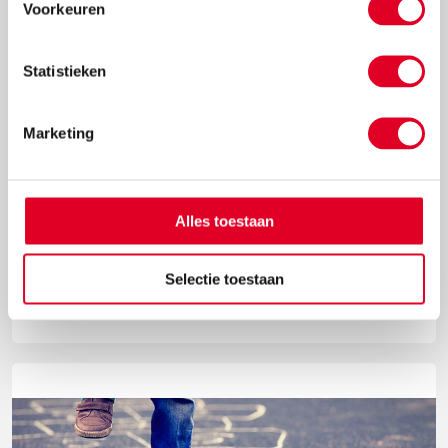
Voorkeuren
Statistieken
Marketing
Waarom bewegend leren werkt
Kan jouw kind niet stilzitten? Mooi zo! Want kinderen
die bewegen tijdens de taal- en rekenlessen op
Alles toestaan
school, leren meer dan kinderen die stilzitten in de
klas.
Selectie toestaan
Lees meer