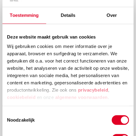
Toestemming
Details
Over
5 redenen waarom er een Wobbel in jouw
huis zou moeten staan
Deze website maakt gebruik van cookies
Wobbels, een prachtig gestileerd object dat binnen
Wij gebruiken cookies om meer informatie over je
no-time mateloos populair is geworden in Nederland
apparaat, browser en surfgedrag te verzamelen. We
en ver daarbuiten. Eerlijk gezegd, wij snappen het
gebruiken dit o.a. voor het correct functioneren van onze
wel. Een Wobbel is heel aantrekkelijk voor kinderen.
website, het analyseren van de activiteit op onze website,
Wat precies de aantrekkingskracht is? Dat vertellen
integreren van sociale media, het personaliseren van
we je graag!
content en marketing, gepersonaliseerde advertenties en
Lees meer
productontwikkeling. Zie ook ons
privacybeleid
,
cookiebeleid
en onze
algemene voorwaarden
.
Toestemmingsselectie
Noodzakelijk