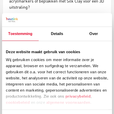
acrylmarkers of beplakken met Silk Clay voor een 3D
uitstraling?
Lees meer
Toestemming
Details
Over
Deze website maakt gebruik van cookies
Wij gebruiken cookies om meer informatie over je
apparaat, browser en surfgedrag te verzamelen. We
gebruiken dit o.a. voor het correct functioneren van onze
website, het analyseren van de activiteit op onze website,
integreren van sociale media, het personaliseren van
content en marketing, gepersonaliseerde advertenties en
Knutselidee: kerstballenboom maken
productontwikkeling. Zie ook ons
privacybeleid
,
cookiebeleid
en onze
algemene voorwaarden
.
Deze kerstballenboom is een echte eyecatcher! Plak
verschillende groottes van kerstballen en