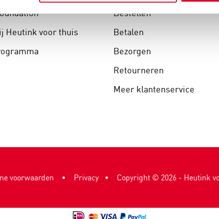
Foundation
Bestellen
j Heutink voor thuis
Betalen
programma
Bezorgen
Retourneren
Meer klantenservice
ne voorwaarden
•
Privacy
Copyright ©
2026
- Heutink vo