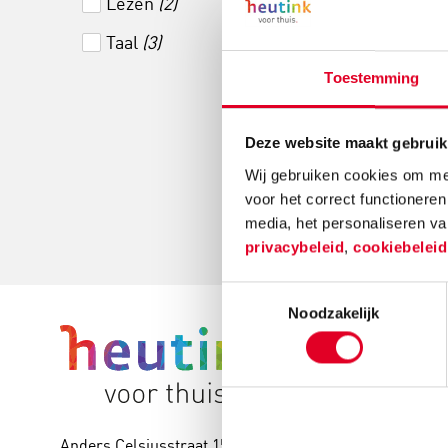
Lezen
(2)
Drempelspel 
Taal
(3)
Als kleuter
telle
Toestemming
€ 41,
Deze website maakt gebruik
Wij gebruiken cookies om mee
Meer info
voor het correct functioneren
media, het personaliseren va
privacybeleid
,
cookiebelei
Toestemmingsselectie
Noodzakelijk
Over He
Onze mis
Over de 
Anders Celsiusstraat 15