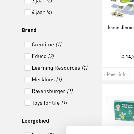
3 jaar
(2)
4 jaar
(4)
Jonge diere
Brand
Creotime
(1)
Educo
(2)
€ 14,
Learning Resources
(1)
Meer info
Merkloos
(1)
Ravensburger
(1)
Toys for life
(1)
Leergebied