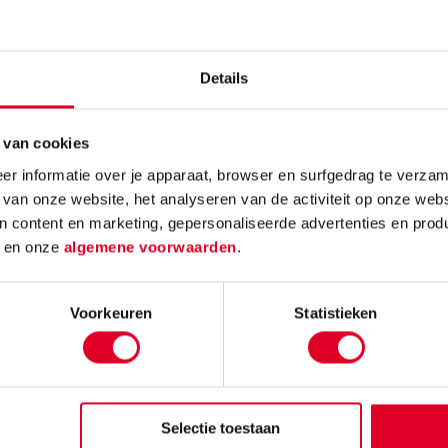
| Wizz |
Beweegspel |
Memorykaarten 
s leren
Yogaletters
voorbedrukt zome
n
motief - 7x7 cm - 
Details
stuks
02
€ 43,31
€ 3,74
 van cookies
r informatie over je apparaat, browser en surfgedrag te verzam
Bestel
Meer info
Bestel
Meer info
Bes
 van onze website, het analyseren van de activiteit op onze webs
n content en marketing, gepersonaliseerde advertenties en prod
d
en onze
algemene voorwaarden
.
Voorkeuren
Statistieken
utink voor thuis
Service
sie
Veelgestelde vragen
Selectie toestaan
Heutink Groep
Neem contact met ons op