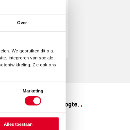
-
Toys for life |
rs
Dierenmemo
26
Over
€ 34,07
elen. We gebruiken dit o.a.
tel
Meer info
Bestel
ite, integreren van sociale
uctontwikkeling. Zie ook ons
Marketing
Blijf op de hoogte.
Facebook
Alles toestaan