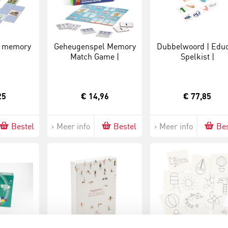
n memory
Geheugenspel Memory
Dubbelwoord | Educ
Match Game |
Spelkist |
Learning Resources |
KERNWOORD.
Numberblocks
25
€ 14,96
€ 77,85
Bestel
Meer info
Bestel
Meer info
Bes