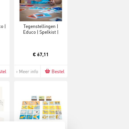
o |
Tegenstellingen |
Educo | Spelkist |
KERNWOORD.
€ 67,11
tel
Meer info
Bestel