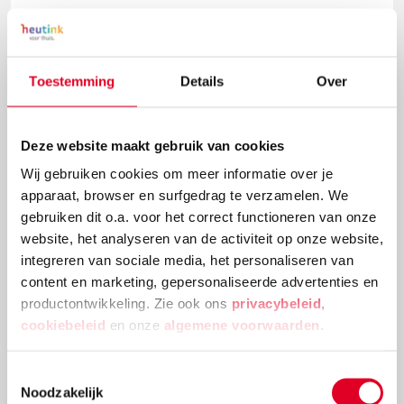
Toestemming
Details
Over
Deze website maakt gebruik van cookies
Wij gebruiken cookies om meer informatie over je
apparaat, browser en surfgedrag te verzamelen. We
gebruiken dit o.a. voor het correct functioneren van onze
website, het analyseren van de activiteit op onze website,
Knutselidee: kerstballenboom maken
integreren van sociale media, het personaliseren van
content en marketing, gepersonaliseerde advertenties en
Deze kerstballenboom is een echte eyecatcher! Plak
productontwikkeling. Zie ook ons
privacybeleid
,
verschillende groottes van kerstballen en
cookiebeleid
en onze
algemene voorwaarden
.
versieringen aan elkaar tot deze mooie
kerstballenboom ontstaat!
Toestemmingsselectie
Noodzakelijk
Lees meer