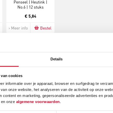
Penseel | Heutink |
No.6 | 12 stuks
€ 5,84
Meer info
Bestel
Gerelateerde nieuwsberichten
Details
 van cookies
r informatie over je apparaat, browser en surfgedrag te verzam
 van onze website, het analyseren van de activiteit op onze webs
n content en marketing, gepersonaliseerde advertenties en prod
e:
Knutselidee:
Kerst
d
en onze
algemene voorwaarden
.
enboom
kersthanger met
make