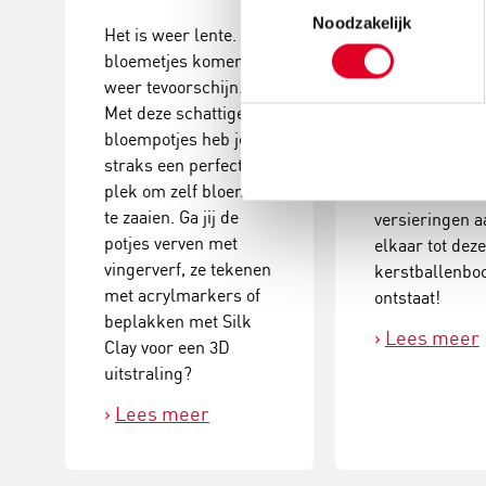
Toestemmingsselectie
maken
Noodzakelijk
Het is weer lente. De
bloemetjes komen
Deze
weer tevoorschijn.
kerstballenbo
Met deze schattige
een echte eyec
bloempotjes heb je
Plak verschill
straks een perfecte
groottes van
plek om zelf bloemen
kerstballen en
te zaaien. Ga jij de
versieringen a
potjes verven met
elkaar tot dez
vingerverf, ze tekenen
kerstballenb
met acrylmarkers of
ontstaat!
beplakken met Silk
Lees meer
Clay voor een 3D
uitstraling?
Lees meer