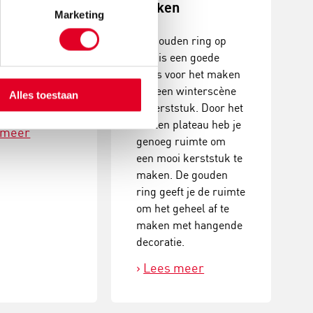
maken
Marketing
erstukjes met
De gouden ring op
coraties. Een
voet is een goede
, creatieve
basis voor het maken
it met prachtig
van een winterscène
Alles toestaan
ultaat!
of kerststuk. Door het
houten plateau heb je
 meer
genoeg ruimte om
een mooi kerststuk te
maken. De gouden
ring geeft je de ruimte
om het geheel af te
maken met hangende
decoratie.
Lees meer