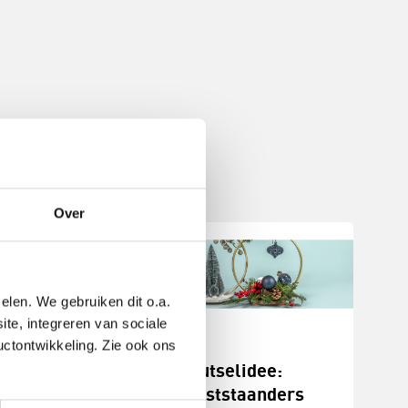
Over
elen. We gebruiken dit o.a.
ite, integreren van sociale
uctontwikkeling. Zie ook ons
stukjes
Knutselidee:
n
kerststaanders