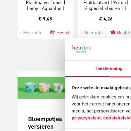
Plakkaatverf doos |
Plakkaatverf | Primo |
Lamy | Aquaplus |
12 special kleuren | 12
Assorti | 12 napjes
napjes
€ 9,45
€ 4,26
Meer info
Bestel
Meer info
Bestel
Toestemming
Deze website maakt gebruik
Wij gebruiken cookies om mee
voor het correct functioneren
media, het personaliseren va
Bloempotjes
Knutselide
privacybeleid
,
cookiebelei
versieren
kerstball