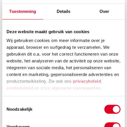
Toestemming
Details
Over
Bovendien leren kinderen in combinatiegroepen
over het algemeen erg goed zelfstandig en
geconcentreerd werken. De leerkracht geeft vaak
Deze website maakt gebruik van cookies
les aan kleine groepjes binnen de klas. Daardoor
Wij gebruiken cookies om meer informatie over je
krijgt je kind veel persoonlijke aandacht én het is
apparaat, browser en surfgedrag te verzamelen. We
makkelijker om aan te sluiten bij een hogere of
gebruiken dit o.a. voor het correct functioneren van onze
juist een lagere niveaugroep.
website, het analyseren van de activiteit op onze website,
integreren van sociale media, het personaliseren van
content en marketing, gepersonaliseerde advertenties en
productontwikkeling. Zie ook ons
privacybeleid
,
cookiebeleid
en onze
algemene voorwaarden
.
Hogere werkdruk voor
leerkrachten
Toestemmingsselectie
Noodzakelijk
De werkdruk voor het personeel is op kleine
scholen een stuk hoger dan op grote scholen. Waar
een andere leerkracht één les voorbereidt, moet
Voorkeuren