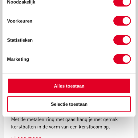
Noodzakelijk
Lees meer
Voorkeuren
Statistieken
Marketing
Alles toestaan
Knutselidee: kersthanger met ballen
Selectie toestaan
Met de metalen ring met gaas hang je met gemak
kerstballen in de vorm van een kerstboom op.