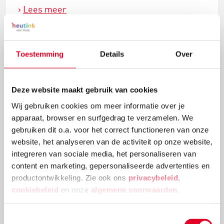
Lees meer
Toestemming
Details
Over
Deze website maakt gebruik van cookies
Wij gebruiken cookies om meer informatie over je
apparaat, browser en surfgedrag te verzamelen. We
gebruiken dit o.a. voor het correct functioneren van onze
website, het analyseren van de activiteit op onze website,
integreren van sociale media, het personaliseren van
Knutselidee: kerstballenboom maken
content en marketing, gepersonaliseerde advertenties en
productontwikkeling. Zie ook ons
privacybeleid
,
Deze kerstballenboom is een echte eyecatcher! Plak
cookiebeleid
en onze
algemene voorwaarden
.
verschillende groottes van kerstballen en
versieringen aan elkaar tot deze mooie
Toestemmingsselectie
kerstballenboom ontstaat!