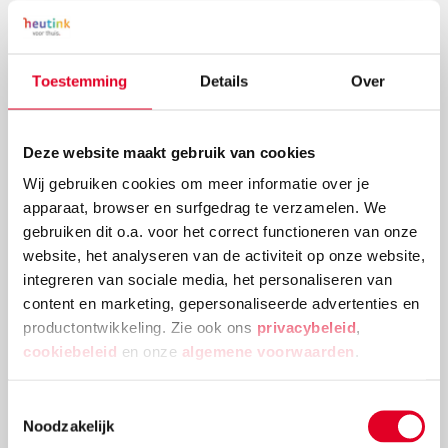
Toestemming
Details
Over
Deze website maakt gebruik van cookies
Wij gebruiken cookies om meer informatie over je
apparaat, browser en surfgedrag te verzamelen. We
gebruiken dit o.a. voor het correct functioneren van onze
website, het analyseren van de activiteit op onze website,
Knutselidee: kerstballenboom maken
integreren van sociale media, het personaliseren van
content en marketing, gepersonaliseerde advertenties en
Deze kerstballenboom is een echte eyecatcher! Plak
productontwikkeling. Zie ook ons
privacybeleid
,
verschillende groottes van kerstballen en
cookiebeleid
en onze
algemene voorwaarden
.
versieringen aan elkaar tot deze mooie
kerstballenboom ontstaat!
Toestemmingsselectie
Lees meer
Noodzakelijk