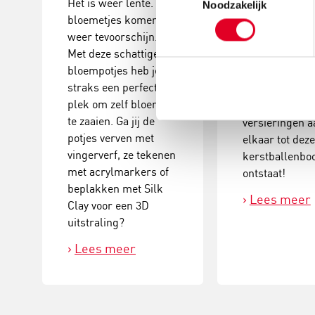
Het is weer lente. De
Noodzakelijk
bloemetjes komen
Deze
weer tevoorschijn.
kerstballenbo
Met deze schattige
een echte eyec
bloempotjes heb je
Plak verschill
straks een perfecte
groottes van
plek om zelf bloemen
kerstballen en
te zaaien. Ga jij de
versieringen a
potjes verven met
elkaar tot dez
vingerverf, ze tekenen
kerstballenb
met acrylmarkers of
ontstaat!
beplakken met Silk
Lees meer
Clay voor een 3D
uitstraling?
Lees meer