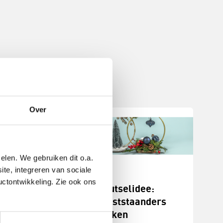
Over
elen. We gebruiken dit o.a.
ite, integreren van sociale
uctontwikkeling. Zie ook ons
stukjes
Knutselidee:
n
kerststaanders
maken