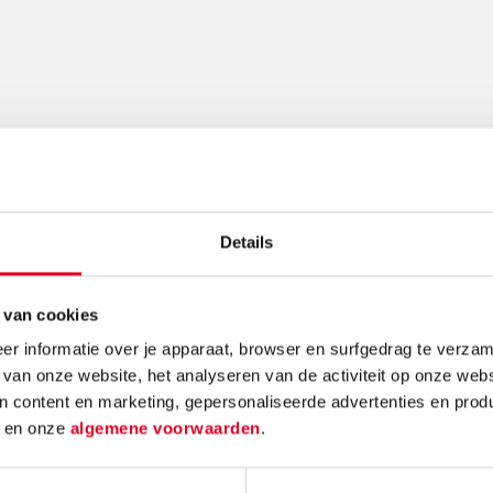
Gerelateerde nieuwsberichten
Details
 van cookies
r informatie over je apparaat, browser en surfgedrag te verzam
 van onze website, het analyseren van de activiteit op onze webs
n content en marketing, gepersonaliseerde advertenties en prod
e:
Knutselidee:
Kerst
d
en onze
algemene voorwaarden
.
enboom
kersthanger met
make
ballen