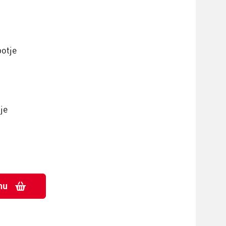
potje
je
nu