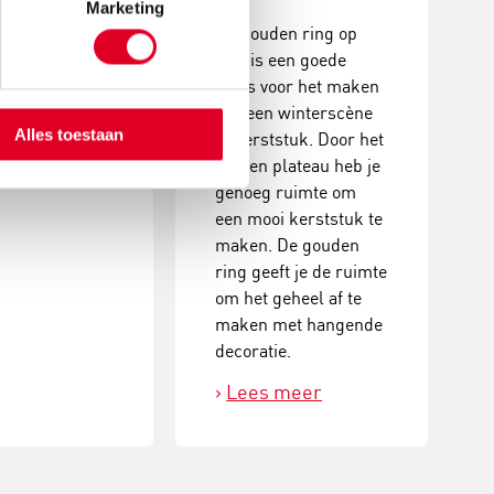
erstukjes met
Marketing
De gouden ring op
coraties. Een
voet is een goede
, creatieve
basis voor het maken
it met prachtig
van een winterscène
Alles toestaan
ultaat!
of kerststuk. Door het
houten plateau heb je
 meer
genoeg ruimte om
een mooi kerststuk te
maken. De gouden
ring geeft je de ruimte
om het geheel af te
maken met hangende
decoratie.
Lees meer