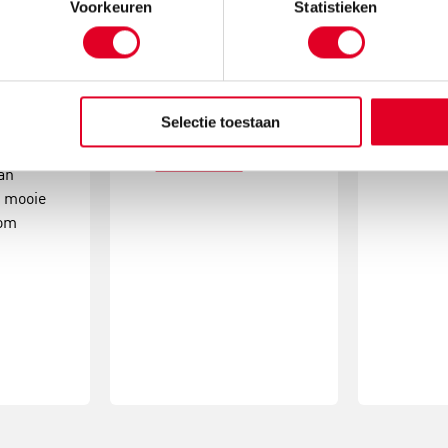
Maak k
Voorkeuren
Statistieken
mos en
Met de metalen ring
kerstde
om is
met gaas hang je met
simpele
atcher!
gemak kerstballen in
activite
ende
de vorm van een
Selectie toestaan
eindres
kerstboom op.
Lees
Lees meer
an
e mooie
oom