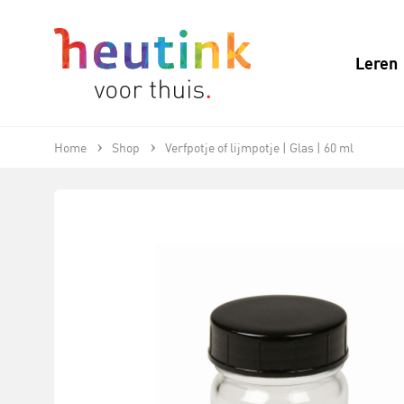
Leren
Home
Shop
Verfpotje of lijmpotje | Glas | 60 ml