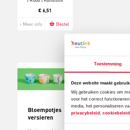
| Rood | Kunststof
€ 6,51
Meer info
Bestel
Toestemming
Deze website maakt gebruik
Wij gebruiken cookies om mee
voor het correct functioneren
media, het personaliseren va
Bloempotjes
Knutselide
privacybeleid
,
cookiebelei
versieren
kerstball
maken
Toestemmingsselectie