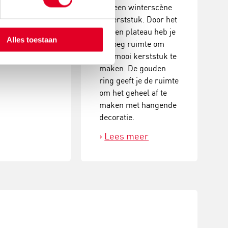
it met prachtig
van een winterscène
ultaat!
of kerststuk. Door het
houten plateau heb je
 meer
Alles toestaan
genoeg ruimte om
een mooi kerststuk te
maken. De gouden
ring geeft je de ruimte
om het geheel af te
maken met hangende
decoratie.
Lees meer