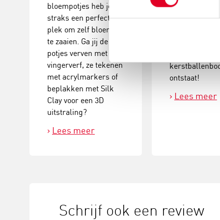
bloempotjes heb je
Plak verschill
straks een perfecte
groottes van
plek om zelf bloemen
kerstballen en
te zaaien. Ga jij de
versieringen a
potjes verven met
elkaar tot dez
vingerverf, ze tekenen
kerstballenb
met acrylmarkers of
ontstaat!
beplakken met Silk
Lees meer
Clay voor een 3D
uitstraling?
Lees meer
Schrijf ook een review