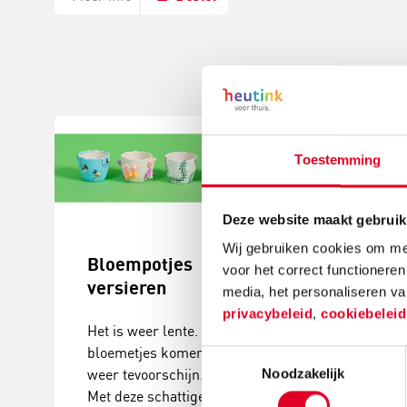
Toestemming
Deze website maakt gebruik
Wij gebruiken cookies om mee
Bloempotjes
Knutselide
voor het correct functioneren
versieren
kerstball
media, het personaliseren va
maken
privacybeleid
,
cookiebelei
Het is weer lente. De
bloemetjes komen
Deze
Toestemmingsselectie
weer tevoorschijn.
Noodzakelijk
kerstballenbo
Met deze schattige
een echte eyec