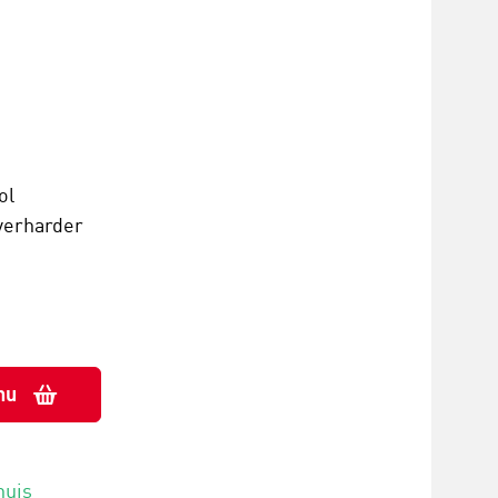
ol
verharder
nu
huis