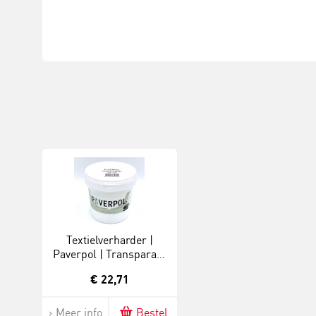
Textielverharder |
Paverpol | Transparant
| 1000 gram
€ 22,71
Meer info
Bestel