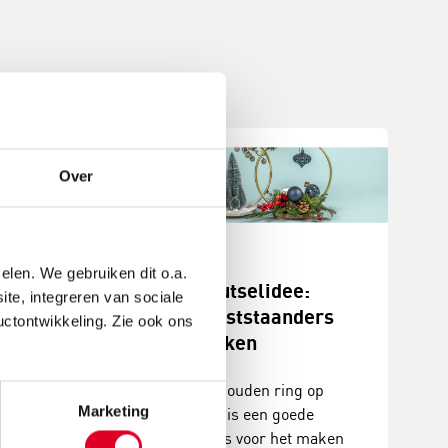
Over
elen. We gebruiken dit o.a.
stukjes
Knutselidee:
ite, integreren van sociale
n
kerststaanders
uctontwikkeling. Zie ook ons
maken
erstukjes met
De gouden ring op
coraties. Een
Marketing
voet is een goede
, creatieve
basis voor het maken