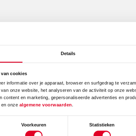
Gerelateerde nieuwsberichten
Details
 van cookies
r informatie over je apparaat, browser en surfgedrag te verzam
e:
Knutselidee:
Kerst
 van onze website, het analyseren van de activiteit op onze webs
enboom
kersthanger met
make
n content en marketing, gepersonaliseerde advertenties en prod
ballen
d
en onze
algemene voorwaarden
.
Maak k
mos en
Met de metalen ring
kerstde
Voorkeuren
Statistieken
om is
met gaas hang je met
simpele
atcher!
gemak kerstballen in