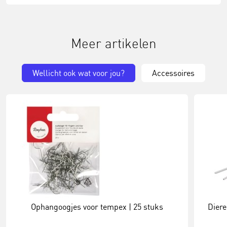
Meer artikelen
Wellicht ook wat voor jou?
Accessoires
Ophangoogjes voor tempex | 25 stuks
Diere