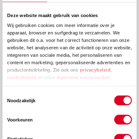
Deze website maakt gebruik van cookies
Knutselidee: kerstballenboom maken
Wij gebruiken cookies om meer informatie over je
apparaat, browser en surfgedrag te verzamelen. We
Deze kerstballenboom is een echte eyecatcher! Plak
gebruiken dit o.a. voor het correct functioneren van onze
verschillende groottes van kerstballen en
website, het analyseren van de activiteit op onze website,
versieringen aan elkaar tot deze mooie
integreren van sociale media, het personaliseren van
kerstballenboom ontstaat!
content en marketing, gepersonaliseerde advertenties en
Lees meer
productontwikkeling. Zie ook ons
privacybeleid
,
cookiebeleid
en onze
algemene voorwaarden
.
Toestemmingsselectie
Noodzakelijk
Voorkeuren
Statistieken