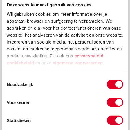
Deze website maakt gebruik van cookies
Deze kerstballenboom is een echte eyecatcher! Plak
Wij gebruiken cookies om meer informatie over je
verschillende groottes van kerstballen en
apparaat, browser en surfgedrag te verzamelen. We
versieringen aan elkaar tot deze mooie
gebruiken dit o.a. voor het correct functioneren van onze
kerstballenboom ontstaat!
website, het analyseren van de activiteit op onze website,
integreren van sociale media, het personaliseren van
Lees meer
content en marketing, gepersonaliseerde advertenties en
productontwikkeling. Zie ook ons
privacybeleid
,
cookiebeleid
en onze
algemene voorwaarden
.
Toestemmingsselectie
Noodzakelijk
Voorkeuren
Statistieken