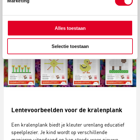
Marketing
voor het spel ‘Zeedieren rijgen’.
Lees meer
Alles toestaan
Selectie toestaan
Lentevoorbeelden voor de kralenplank
Een kralenplank biedt je kleuter urenlang educatief
speelplezier. Je kind wordt op verschillende
manieren uitgedaagd en kan steeds weer nieuwe