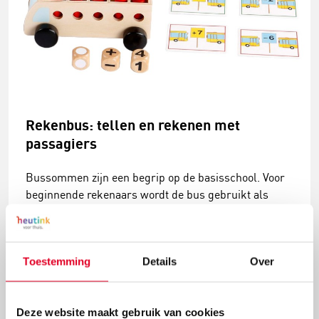
Rekenbus: tellen en rekenen met
passagiers
Bussommen zijn een begrip op de basisschool. Voor
beginnende rekenaars wordt de bus gebruikt als
handig hulpmiddel om plus- en minsommen mee te
verbeelden. De passagiers die in en uit de bus
stappen komen 'erbij' of gaan 'eraf'. En wat is er nou
Toestemming
Details
Over
leuker dan dit oefenen met een echte bus?
Lees meer
Deze website maakt gebruik van cookies