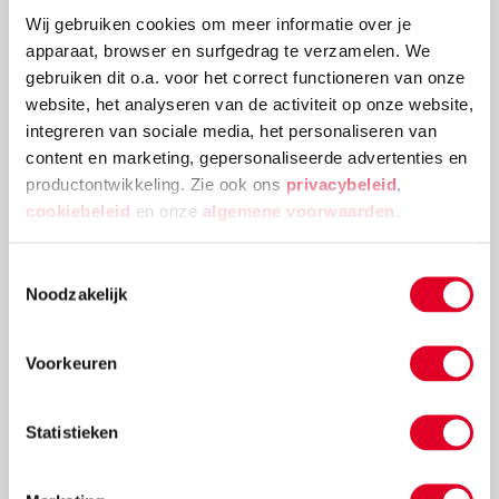
Wij gebruiken cookies om meer informatie over je
apparaat, browser en surfgedrag te verzamelen. We
gebruiken dit o.a. voor het correct functioneren van onze
website, het analyseren van de activiteit op onze website,
integreren van sociale media, het personaliseren van
content en marketing, gepersonaliseerde advertenties en
productontwikkeling. Zie ook ons
privacybeleid
,
cookiebeleid
en onze
algemene voorwaarden
.
Toestemmingsselectie
8 speltips voor het spel Zeedieren rijgen
Noodzakelijk
Waarom de educatieve spellen van Toys for life zo’n
Voorkeuren
aanrader zijn? Omdat je er veel meer mee kunt dan je
op het eerste gezicht misschien denkt. Elk spel is op
veel verschillende manieren te gebruiken, waardoor
Statistieken
je kind er veel mee kan leren en niet snel op
uitgekeken raakt. Kijk maar eens naar onze speltips