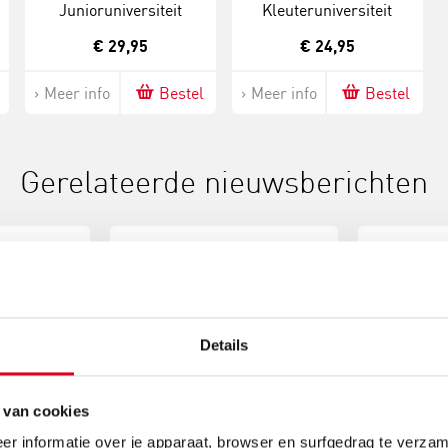
Junioruniversiteit
Kleuteruniversiteit
€ 29,95
€ 24,95
Meer info
Bestel
Meer info
Bestel
Gerelateerde nieuwsberichten
Details
Blackout poetry:
Schri
 van cookies
 een
dichten door
doorg
je
woorden weg te
– hila
r informatie over je apparaat, browser en surfgedrag te verzam