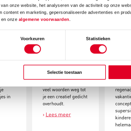
strepen
gegar
 van onze website, het analyseren van de activiteit op onze webs
n content en marketing, gepersonaliseerde advertenties en prod
oon op
Een gedicht maken is
Een doo
d
en onze
algemene voorwaarden
.
ijd met
makkelijker dan je
schrijv
denkt. In plaats van
hilarisc
Voorkeuren
Statistieken
s deze
woorden schrijven op
die je b
chien
een leeg vel papier,
overal 
werkt het bij blackout
Terwijl
ier dit
poetry precies
het bez
boekje
andersom: op een
gangen 
Selectie toestaan
ers,
volle bladzijde vol
kerstdi
en
tekst streep je net zo
trein of
je
veel woorden weg tot
regenac
jes in
je een creatief gedicht
vakanti
overhoudt.
concept
supers
Lees meer
kindere
helemaa