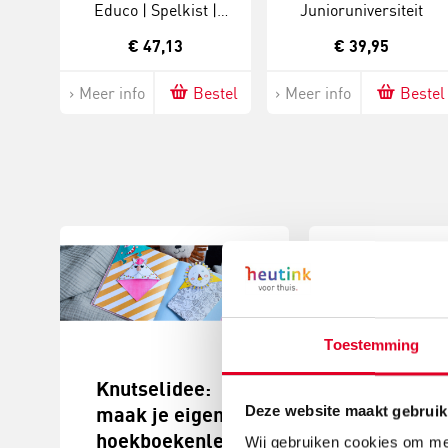
Educo | Spelkist |
Junioruniversiteit
GEWICHTIG.
€ 47,13
€ 39,95
Meer info
Bestel
Meer info
Bestel
Toestemming
Knutselidee:
Surprise
Deze website maakt gebruik
maak je eigen
knutselen:
hoekboekenlegger
pietenboek
Wij gebruiken cookies om mee