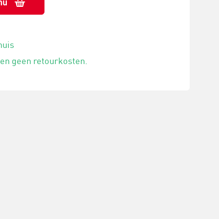
nu
huis
 en geen retourkosten.