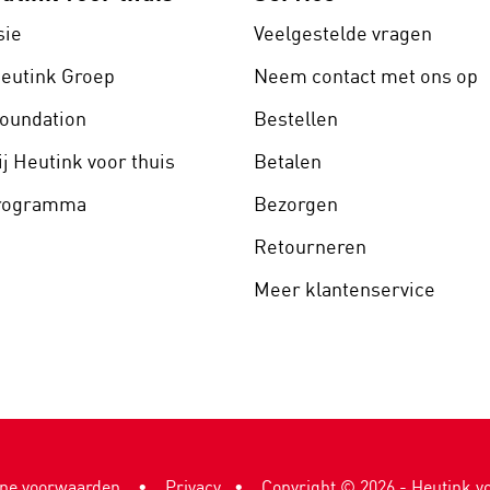
sie
Veelgestelde vragen
Heutink Groep
Neem contact met ons op
Foundation
Bestellen
j Heutink voor thuis
Betalen
programma
Bezorgen
Retourneren
Meer klantenservice
ne voorwaarden
•
Privacy
Copyright ©
2026
- Heutink vo