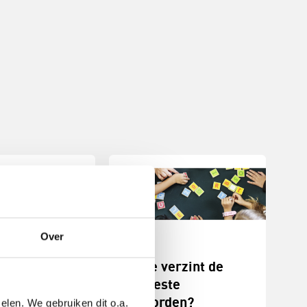
Over
jf een
Wie verzint de
eefverhaal
meeste
riteit
woorden?
elen. We gebruiken dit o.a.