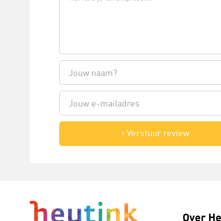
Verstuur review
Over He