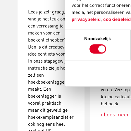
versieren
voor het correct functioneren
Lees je zelf graag, of
media, het personaliseren va
vind je het leuk om
Loopt de pers
privacybeleid
,
cookiebelei
een verrassing te
jouw lootje alt
maken voor een
Toestemmingsselectie
een boek in de
Noodzakelijk
boekenliefhebber?
handen? Dan i
Dan is dit creatieve
surprise miss
idee echt iets voor jou!
wel iets voor
In onze stapsgewijze
hem/haar. Vers
instructie zie je hoe je
papier maché 
zelf een
met verf, stick
hoekboekenlegger
wiebeloogjes 
maakt. Een
veren. Verstop 
boekenlegger is
kleine cadeaut
vooral praktisch,
het boek.
maar dit geweldige
Lees meer
hoekexemplaar ziet er
ook nog eens heel