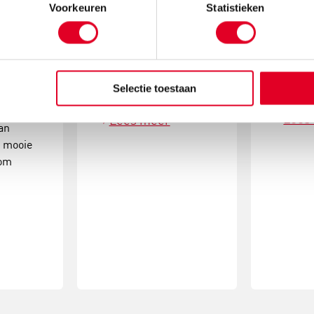
Maak k
Voorkeuren
Statistieken
mos en
Met de metalen ring
kerstde
om is
met gaas hang je met
simpele
atcher!
gemak kerstballen in
activite
ende
de vorm van een
Selectie toestaan
eindres
kerstboom op.
Lees
Lees meer
an
e mooie
oom