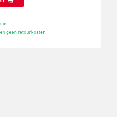
nu
huis
 en geen retourkosten.