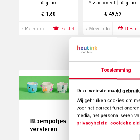
50 gram
Assortiment | 50 gram
€ 1,60
€ 49,57
Meer info
Bestel
Meer info
Bestel
Toestemming
Deze website maakt gebruik
Wij gebruiken cookies om mee
voor het correct functioneren
media, het personaliseren va
Bloempotjes
Knutselide
privacybeleid
,
cookiebelei
versieren
kerstball
maken
Toestemmingsselectie