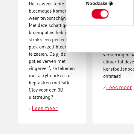
Het is weer lente. De
Noodzakelijk
bloemetjes komen
Deze
weer tevoorschijn.
kerstballenbo
Met deze schattige
een echte eyec
bloempotjes heb je
Plak verschill
straks een perfecte
groottes van
plek om zelf bloemen
kerstballen en
te zaaien. Ga jij de
versieringen a
potjes verven met
elkaar tot dez
vingerverf, ze tekenen
kerstballenb
met acrylmarkers of
ontstaat!
beplakken met Silk
Lees meer
Clay voor een 3D
uitstraling?
Lees meer