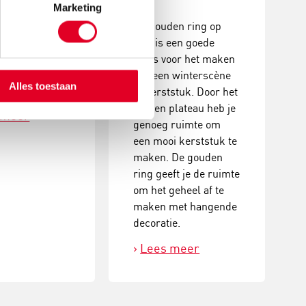
erstukjes met
Marketing
De gouden ring op
coraties. Een
voet is een goede
, creatieve
basis voor het maken
it met prachtig
van een winterscène
Alles toestaan
ultaat!
of kerststuk. Door het
houten plateau heb je
 meer
genoeg ruimte om
een mooi kerststuk te
maken. De gouden
ring geeft je de ruimte
om het geheel af te
maken met hangende
decoratie.
Lees meer