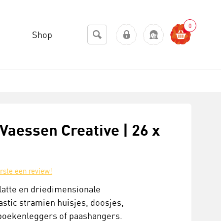
0
Shop
 Vaessen Creative | 26 x
erste een review!
platte en driedimensionale
tic stramien huisjes, doosjes,
 boekenleggers of paashangers.