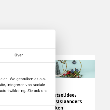
Over
elen. We gebruiken dit o.a.
ite, integreren van sociale
uctontwikkeling. Zie ook ons
stukjes
Knutselidee:
n
kerststaanders
maken