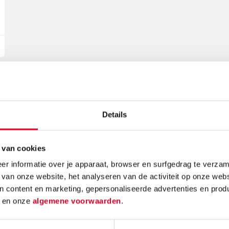
Gerelateerde nieuwsberichten
Details
 van cookies
r informatie over je apparaat, browser en surfgedrag te verzam
 van onze website, het analyseren van de activiteit op onze webs
n content en marketing, gepersonaliseerde advertenties en prod
e:
Knutselidee:
Kerst
d
en onze
algemene voorwaarden
.
enboom
kersthanger met
make
ballen