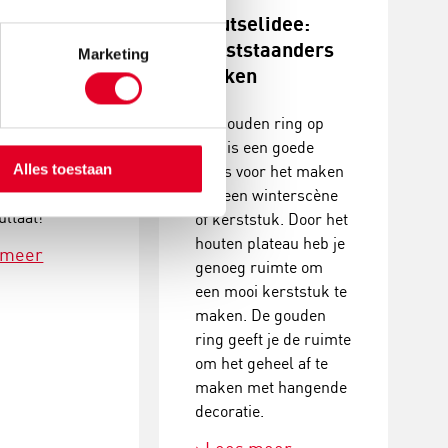
stukjes
Knutselidee:
n
kerststaanders
Marketing
maken
erstukjes met
De gouden ring op
coraties. Een
voet is een goede
, creatieve
Alles toestaan
basis voor het maken
it met prachtig
van een winterscène
ultaat!
of kerststuk. Door het
houten plateau heb je
 meer
genoeg ruimte om
een mooi kerststuk te
maken. De gouden
ring geeft je de ruimte
om het geheel af te
maken met hangende
decoratie.