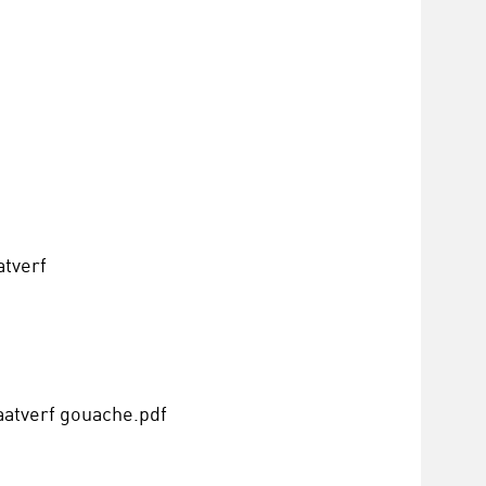
atverf
aatverf gouache.pdf