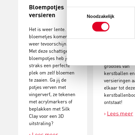
Bloempotjes
Knutselide
Toestemmingsselectie
versieren
kerstball
Noodzakelijk
maken
Het is weer lente. De
bloemetjes komen
Deze
weer tevoorschijn.
kerstballenbo
Met deze schattige
een echte eyec
bloempotjes heb je
Plak verschill
straks een perfecte
groottes van
plek om zelf bloemen
kerstballen en
te zaaien. Ga jij de
versieringen a
potjes verven met
elkaar tot dez
vingerverf, ze tekenen
kerstballenb
met acrylmarkers of
ontstaat!
beplakken met Silk
Lees meer
Clay voor een 3D
uitstraling?
Lees meer