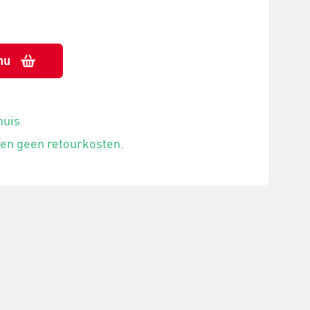
nu
huis
 en geen retourkosten.