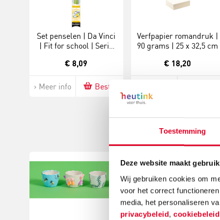
Set penselen | Da Vinci
Verfpapier romandruk |
| Fit for school | Serie
90 grams | 25 x 32,5 cm
4209 | 3 stuks
€ 8,09
€ 18,20
Meer info
Bestel
Meer info
Bestel
Toestemming
Deze website maakt gebruik
Wij gebruiken cookies om mee
voor het correct functioneren
media, het personaliseren va
privacybeleid
,
cookiebelei