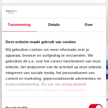
Meer artikelen
Toestemming
Details
Over
Aanbevolen
Accessoires
Deze website maakt gebruik van cookies
Wij gebruiken cookies om meer informatie over je
apparaat, browser en surfgedrag te verzamelen. We
gebruiken dit o.a. voor het correct functioneren van onze
website, het analyseren van de activiteit op onze website,
integreren van sociale media, het personaliseren van
content en marketing, gepersonaliseerde advertenties en
productontwikkeling. Zie ook ons
privacybeleid
,
cookiebeleid
en onze
algemene voorwaarden
.
Palet | Talens | 22 x 30 cm | 36 vel
Aquarel
Toestemmingsselectie
Noodzakelijk